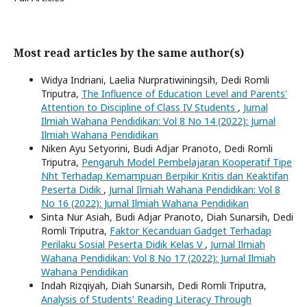
Most read articles by the same author(s)
Widya Indriani, Laelia Nurpratiwiningsih, Dedi Romli
Triputra,
The Influence of Education Level and Parents'
Attention to Discipline of Class IV Students
,
Jurnal
Ilmiah Wahana Pendidikan: Vol 8 No 14 (2022): Jurnal
Ilmiah Wahana Pendidikan
Niken Ayu Setyorini, Budi Adjar Pranoto, Dedi Romli
Triputra,
Pengaruh Model Pembelajaran Kooperatif Tipe
Nht Terhadap Kemampuan Berpikir Kritis dan Keaktifan
Peserta Didik
,
Jurnal Ilmiah Wahana Pendidikan: Vol 8
No 16 (2022): Jurnal Ilmiah Wahana Pendidikan
Sinta Nur Asiah, Budi Adjar Pranoto, Diah Sunarsih, Dedi
Romli Triputra,
Faktor Kecanduan Gadget Terhadap
Perilaku Sosial Peserta Didik Kelas V
,
Jurnal Ilmiah
Wahana Pendidikan: Vol 8 No 17 (2022): Jurnal Ilmiah
Wahana Pendidikan
Indah Rizqiyah, Diah Sunarsih, Dedi Romli Triputra,
Analysis of Students' Reading Literacy Through