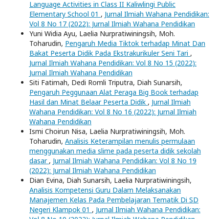
Language Activities in Class II Kaliwlingi Public
Elementary School 01
,
Jurnal Ilmiah Wahana Pendidikan:
Vol 8 No 17 (2022): Jurnal Ilmiah Wahana Pendidikan
Yuni Widia Ayu, Laelia Nurpratiwiningsih, Moh.
Toharudin,
Pengaruh Media Tiktok terhadap Minat Dan
Bakat Peserta Didik Pada Ekstrakurikuler Seni Tari
,
Jurnal Ilmiah Wahana Pendidikan: Vol 8 No 15 (2022):
Jurnal Ilmiah Wahana Pendidikan
Siti Fatimah, Dedi Romli Triputra, Diah Sunarsih,
Pengaruh Peggunaan Alat Peraga Big Book terhadap
Hasil dan Minat Belaar Peserta Didik
,
Jurnal Ilmiah
Wahana Pendidikan: Vol 8 No 16 (2022): Jurnal Ilmiah
Wahana Pendidikan
Ismi Choirun Nisa, Laelia Nurpratiwiningsih, Moh.
Toharudin,
Analisis Keterampilan menulis permulaan
menggunakan media slime pada peserta didik sekolah
dasar
,
Jurnal Ilmiah Wahana Pendidikan: Vol 8 No 19
(2022): Jurnal Ilmiah Wahana Pendidikan
Dian Evina, Diah Sunarsih, Laelia Nurpratiwiningsih,
Analisis Kompetensi Guru Dalam Melaksanakan
Manajemen Kelas Pada Pembelajaran Tematik Di SD
Negeri Klampok 01
,
Jurnal Ilmiah Wahana Pendidikan: