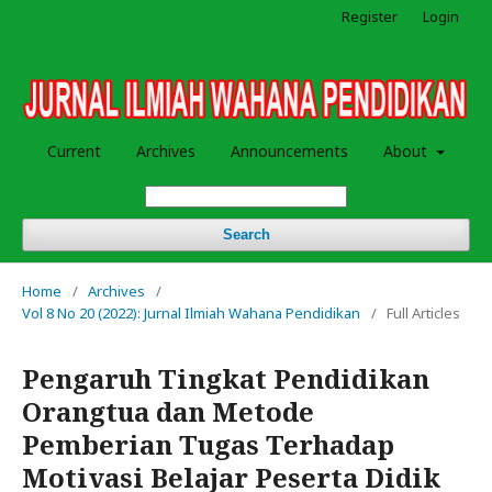
Register
Login
Current
Archives
Announcements
About
Search
Home
/
Archives
/
Vol 8 No 20 (2022): Jurnal Ilmiah Wahana Pendidikan
/
Full Articles
Pengaruh Tingkat Pendidikan
Orangtua dan Metode
Pemberian Tugas Terhadap
Motivasi Belajar Peserta Didik