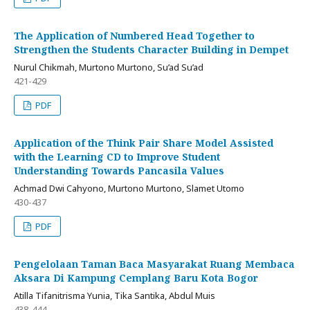
The Application of Numbered Head Together to
Strengthen the Students Character Building in Dempet
Nurul Chikmah, Murtono Murtono, Su’ad Su’ad
421-429
PDF
Application of the Think Pair Share Model Assisted
with the Learning CD to Improve Student
Understanding Towards Pancasila Values
Achmad Dwi Cahyono, Murtono Murtono, Slamet Utomo
430-437
PDF
Pengelolaan Taman Baca Masyarakat Ruang Membaca
Aksara Di Kampung Cemplang Baru Kota Bogor
Atilla Tifanitrisma Yunia, Tika Santika, Abdul Muis
438-444