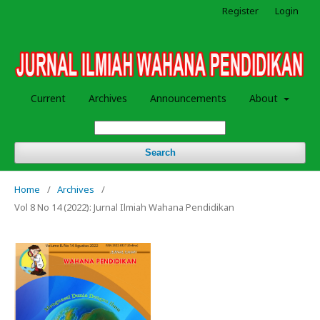
Register
Login
Current
Archives
Announcements
About
Search
Home
/
Archives
/
Vol 8 No 14 (2022): Jurnal Ilmiah Wahana Pendidikan