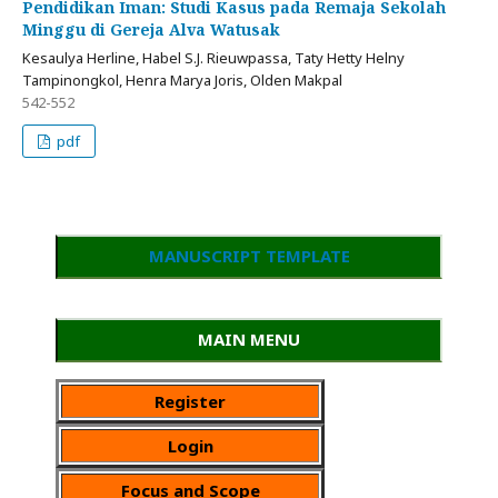
Pendidikan Iman: Studi Kasus pada Remaja Sekolah
Minggu di Gereja Alva Watusak
Kesaulya Herline, Habel S.J. Rieuwpassa, Taty Hetty Helny
Tampinongkol, Henra Marya Joris, Olden Makpal
542-552
pdf
MANUSCRIPT TEMPLATE
MAIN MENU
Register
Login
Focus and Scope