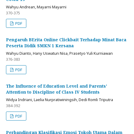
Wahyu Andrean, Mayarni Mayarni
370-375
PDF
Pengaruh BErita Online Clickbait Terhadap Minat Baca
Peserta Didik SMKN 1 Kersana
Wahyu Dianto, Hany Uswatun Nisa, Prasetyo Yuli Kurniawan
376-383
PDF
The Influence of Education Level and Parents'
Attention to Discipline of Class IV Students
Widya Indriani, Laelia Nurpratiwiningsih, Dedi Romli Triputra
384-392
PDF
Perbandingan Klasifikasi Emosi Tokoh Utama Dalam