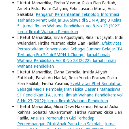
I Ketut Mahardika, Firdha Yusmar, Rizka Elan Fadilah,
Amelia Fiska Fajar Cahyani, Febi Lusiana Marta, Aulia
Salsabila,
Pengaruh Pemanfaatan Teknologi Informasi
Terhadap Minat Belajar IPA Siswa di SDN Ajung 3 Kelas
5
,
Jurnal Ilmiah Wahana Pendidikan: Vol 8 No 23 (2022):
Jurnal Ilmiah Wahana Pendidikan
I Ketut Mahardika, Silvia Agustiyani, Rina Tut Jayati, Indri
Wulandari, Firdha Yusmar, Rizka Elan Fadilah,
Efektivitas
Perpustakaan Konvensional Sebagai Sumber Belajar IPA
Terhadap Era 5.0 di SMPN 1 Cluring
,
Jurnal Ilmiah
Wahana Pendidikan: Vol 8 No 23 (2022): Jurnal Ilmiah
Wahana Pendidikan
I Ketut Mahardika, Elvina Camelia, Imilda Ailiyah
Fatikhah, Fatah An Naufal, Reza Yunita Pratiwi, Rizka
Elan Fadilah, Firdha Yusmar,
Evektivitas Phet Simulation
Sebagai Media Pembelajaran Fisika Dasar I Mahasiswa
S1 Pendidikan IPA
,
Jurnal Ilmiah Wahana Pendidikan: Vol
8 No 23 (2022): Jurnal Ilmiah Wahana Pendidikan
I Ketut Mahardika, Alicia Dewi Nazarina, Fitriatul Aulia
Rahma, Sofiatul Mukarromah, Firdha Yusmar, Riska Elan
Fadila,
Analisis Pemenuhan Gizi Terhadap
Perkembangan Otak Anak Pada Usia Sekolah
,
Jurnal