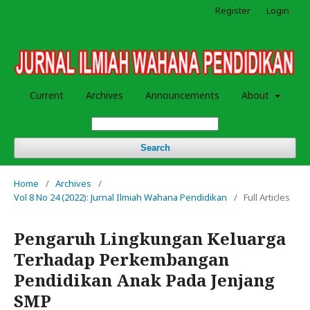
Register
Login
Current
Archives
Announcements
About
Search
Home
/
Archives
/
Vol 8 No 24 (2022): Jurnal Ilmiah Wahana Pendidikan
/
Full Articles
Pengaruh Lingkungan Keluarga
Terhadap Perkembangan
Pendidikan Anak Pada Jenjang
SMP