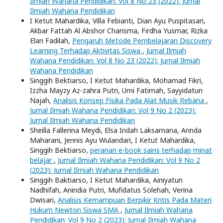
Ilmiah Wahana Pendidikan: Vol 8 No 23 (2022): Jurnal
Ilmiah Wahana Pendidikan
I Ketut Mahardika, Villa Febianti, Dian Ayu Puspitasari,
Akbar Fattah Al Abshor Charisma, Firdha Yusmar, Rizka
Elan Fadilah,
Pengaruh Metode Pembelajaran Discovery
Learning Terhadap Aktivitas Siswa
,
Jurnal Ilmiah
Wahana Pendidikan: Vol 8 No 23 (2022): Jurnal Ilmiah
Wahana Pendidikan
Singgih Bektiarso, I Ketut Mahardika, Mohamad Fikri,
Izzha Mayzy Az-zahra Putri, Umi Fatimah, Sayyidatun
Najah,
Analisis Konsep Fisika Pada Alat Musik Rebana
,
Jurnal Ilmiah Wahana Pendidikan: Vol 9 No 2 (2023):
Jurnal Ilmiah Wahana Pendidikan
Sheilla Fallerina Meydi, Elsa Indah Laksamana, Arinda
Maharani, Jennis Ayu Wulandari, I Ketut Mahardika,
Singgih Bektiarso,
peranan e-book sains terhadap minat
belajar
,
Jurnal Ilmiah Wahana Pendidikan: Vol 9 No 2
(2023): Jurnal Ilmiah Wahana Pendidikan
Singgih Baktiarso, I Ketut Mahardika, Ainiyatun
Nadhifah, Anindia Putri, Mufidatus Solehah, Verina
Dwisari,
Analisis Kemampuan Berpikir Kritis Pada Materi
Hukum Newton Siswa SMA
,
Jurnal Ilmiah Wahana
Pendidikan: Vol 9 No 2 (2023): Jurnal Ilmiah Wahana