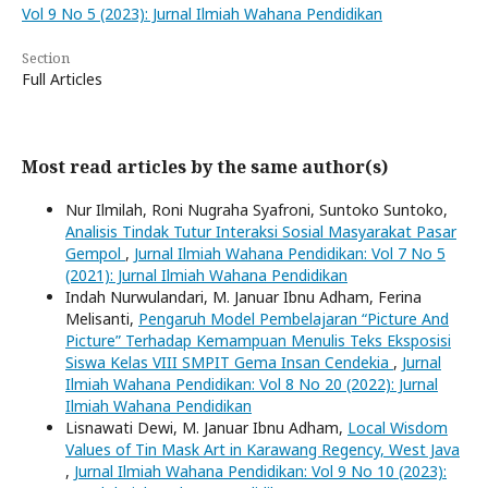
Vol 9 No 5 (2023): Jurnal Ilmiah Wahana Pendidikan
Section
Full Articles
Most read articles by the same author(s)
Nur Ilmilah, Roni Nugraha Syafroni, Suntoko Suntoko,
Analisis Tindak Tutur Interaksi Sosial Masyarakat Pasar
Gempol
,
Jurnal Ilmiah Wahana Pendidikan: Vol 7 No 5
(2021): Jurnal Ilmiah Wahana Pendidikan
Indah Nurwulandari, M. Januar Ibnu Adham, Ferina
Melisanti,
Pengaruh Model Pembelajaran “Picture And
Picture” Terhadap Kemampuan Menulis Teks Eksposisi
Siswa Kelas VIII SMPIT Gema Insan Cendekia
,
Jurnal
Ilmiah Wahana Pendidikan: Vol 8 No 20 (2022): Jurnal
Ilmiah Wahana Pendidikan
Lisnawati Dewi, M. Januar Ibnu Adham,
Local Wisdom
Values ​​of Tin Mask Art in Karawang Regency, West Java
,
Jurnal Ilmiah Wahana Pendidikan: Vol 9 No 10 (2023):