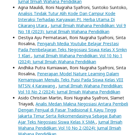
Jurnal Ilmiah Wahana Pendidikan
Agna Maulidi, Roni Nugraha Syafroni, Suntoko Suntoko,
Analisis Tindak Tutur Alih Kode Dan Campur Kode
Interaksi Terhadap Karyawan Pt. Herba Utama Di
Cikarang Utara
,
Jurnal Ilmiah Wahana Pendidikan: Vol 9
No 18 (2023): Jurnal Ilmiah Wahana Pendidikan
Destiya Ayu Permatasari, Roni Nugraha Syafroni, Sinta
Rosalina,
Pengaruh Media Youtube Belajar Prestasi
Pada Pembelajaran Teks Negosiasi Siswa Kelas X Smkn
1 Klari
,
Jurnal Ilmiah Wahana Pendidikan: Vol 10 No 1
(2024): Jurnal Ilmiah Wahana Pendidikan
Andhika Putra Kurniawan, Roni Nugraha Syafroni, Sinta
Rosalina,
Penerapan Model Nature Learning Dalam
Kemampuan Menulis Teks Puisi Pada Siswa Kelas VIII
MTSN 4 Karawang
,
Jurnal Ilmiah Wahana Pendidikan:
Vol 10 No 2 (2024): Jurnal Ilmiah Wahana Pendidikan
Asido Christian Martin, Roni Nugraha Syafroni, Slamet
Triayadi,
Analis Medan Makna Negosiasi Antara Pembeli
Dengan Penjual di Pasar Tradisional Jl. Kayu Tinggi
Jakarta Timur Serta Rekomendasinya Sebagai Bahan
Ajar Teks Negosiasi Siswa Kelas X SMA
,
Jurnal Ilmiah
Wahana Pendidikan: Vol 10 No 2 (2024): Jurnal Ilmiah
Wahana Pendidikan