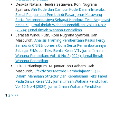
Desvita Natalia, Hendra Setiawan, Roni Nugraha
Syafroni,
Alih Kode dan Campur Kode Dalam Interaksi
Sosial Penjual dan Pembeli di Pasar Johar Karawang
Serta Rekomendasinya Sebagai Handout Teks Negosiasi
Kelas X
,
Jurnal Ilmiah Wahana Pendidikan: Vol 10 No 2
(2024): Jurnal Ilmiah Wahana Pendidikan
Larasati Windu Putri, Roni Nugraha Syafroni, Uah
Maspuroh,
Analisis Framing Pemberitaan Kasus Ferdy
Sambo di CNN Indonesia.Com Serta Pemanfaatannya
Sebagai E-Modul Teks Berita Kelas VII
,
Jurnal Ilmiah
Wahana Pendidikan: Vol 10 No 2 (2024): Jurnal Ilmiah
Wahana Pendidikan
Lulu Lutfianingrum, M. Januar Ibnu Adham, Uah
Maspuroh,
Efektivitas Metode Pembelajaran SQ3R
Dalam Menelaah Struktur Dan Kebahasaan Teks Fabel
Pada Siswa Kelas VII
,
Jurnal Ilmiah Wahana Pendidikan:
Vol 10 No 4 (2024): Jurnal Ilmiah Wahana Pendidikan
1
2
>
>>