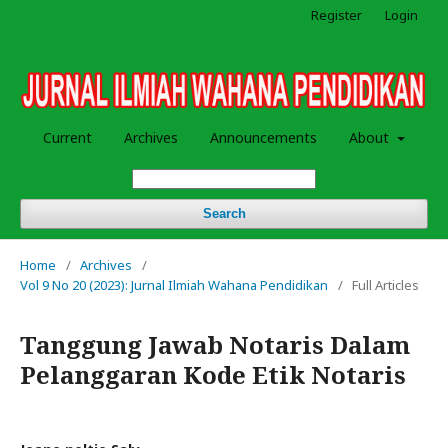
Register
Login
Current
Archives
Announcements
About
Search
Home
/
Archives
/
Vol 9 No 20 (2023): Jurnal Ilmiah Wahana Pendidikan
/
Full Articles
Tanggung Jawab Notaris Dalam
Pelanggaran Kode Etik Notaris