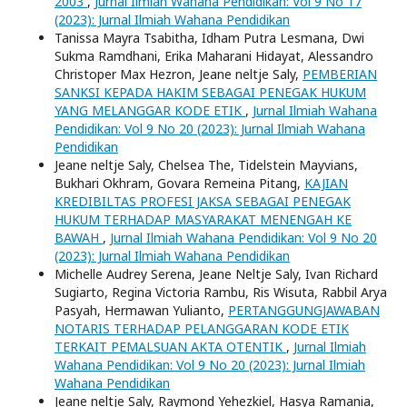
2003
,
Jurnal Ilmiah Wahana Pendidikan: Vol 9 No 17
(2023): Jurnal Ilmiah Wahana Pendidikan
Tanissa Mayra Tsabitha, Idham Putra Lesmana, Dwi
Sukma Ramdhani, Erika Maharani Hidayat, Alessandro
Christoper Max Hezron, Jeane neltje Saly,
PEMBERIAN
SANKSI KEPADA HAKIM SEBAGAI PENEGAK HUKUM
YANG MELANGGAR KODE ETIK
,
Jurnal Ilmiah Wahana
Pendidikan: Vol 9 No 20 (2023): Jurnal Ilmiah Wahana
Pendidikan
Jeane neltje Saly, Chelsea The, Tidelstein Mayvians,
Bukhari Okhram, Govara Remeina Pitang,
KAJIAN
KREDIBILTAS PROFESI JAKSA SEBAGAI PENEGAK
HUKUM TERHADAP MASYARAKAT MENENGAH KE
BAWAH
,
Jurnal Ilmiah Wahana Pendidikan: Vol 9 No 20
(2023): Jurnal Ilmiah Wahana Pendidikan
Michelle Audrey Serena, Jeane Neltje Saly, Ivan Richard
Sugiarto, Regina Victoria Rambu, Ris Wisuta, Rabbil Arya
Pasyah, Hermawan Yulianto,
PERTANGGUNGJAWABAN
NOTARIS TERHADAP PELANGGARAN KODE ETIK
TERKAIT PEMALSUAN AKTA OTENTIK
,
Jurnal Ilmiah
Wahana Pendidikan: Vol 9 No 20 (2023): Jurnal Ilmiah
Wahana Pendidikan
Jeane neltje Saly, Raymond Yehezkiel, Hasya Ramania,