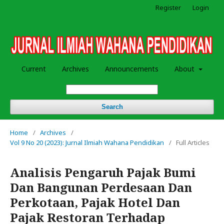
Register
Login
Current
Archives
Announcements
About
Search
Home
/
Archives
/
Vol 9 No 20 (2023): Jurnal Ilmiah Wahana Pendidikan
/
Full Articles
Analisis Pengaruh Pajak Bumi
Dan Bangunan Perdesaan Dan
Perkotaan, Pajak Hotel Dan
Pajak Restoran Terhadap