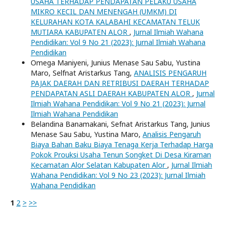
USAHA TERHADAP PENDAPATAN PELAKU USAHA
MIKRO KECIL DAN MENENGAH (UMKM) DI
KELURAHAN KOTA KALABAHI KECAMATAN TELUK
MUTIARA KABUPATEN ALOR
,
Jurnal Ilmiah Wahana
Pendidikan: Vol 9 No 21 (2023): Jurnal Ilmiah Wahana
Pendidikan
Omega Maniyeni, Junius Menase Sau Sabu, Yustina
Maro, Selfnat Aristarkus Tang,
ANALISIS PENGARUH
PAJAK DAERAH DAN RETRIBUSI DAERAH TERHADAP
PENDAPATAN ASLI DAERAH KABUPATEN ALOR
,
Jurnal
Ilmiah Wahana Pendidikan: Vol 9 No 21 (2023): Jurnal
Ilmiah Wahana Pendidikan
Belandina Banamakani, Sefnat Aristarkus Tang, Junius
Menase Sau Sabu, Yustina Maro,
Analisis Pengaruh
Biaya Bahan Baku Biaya Tenaga Kerja Terhadap Harga
Pokok Prouksi Usaha Tenun Songket Di Desa Kiraman
Kecamatan Alor Selatan Kabupaten Alor
,
Jurnal Ilmiah
Wahana Pendidikan: Vol 9 No 23 (2023): Jurnal Ilmiah
Wahana Pendidikan
1
2
>
>>