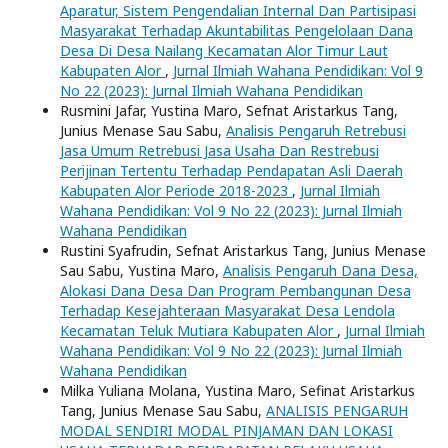
Aparatur, Sistem Pengendalian Internal Dan Partisipasi
Masyarakat Terhadap Akuntabilitas Pengelolaan Dana
Desa Di Desa Nailang Kecamatan Alor Timur Laut
Kabupaten Alor
,
Jurnal Ilmiah Wahana Pendidikan: Vol 9
No 22 (2023): Jurnal Ilmiah Wahana Pendidikan
Rusmini Jafar, Yustina Maro, Sefnat Aristarkus Tang,
Junius Menase Sau Sabu,
Analisis Pengaruh Retrebusi
Jasa Umum Retrebusi Jasa Usaha Dan Restrebusi
Perijinan Tertentu Terhadap Pendapatan Asli Daerah
Kabupaten Alor Periode 2018-2023
,
Jurnal Ilmiah
Wahana Pendidikan: Vol 9 No 22 (2023): Jurnal Ilmiah
Wahana Pendidikan
Rustini Syafrudin, Sefnat Aristarkus Tang, Junius Menase
Sau Sabu, Yustina Maro,
Analisis Pengaruh Dana Desa,
Alokasi Dana Desa Dan Program Pembangunan Desa
Terhadap Kesejahteraan Masyarakat Desa Lendola
Kecamatan Teluk Mutiara Kabupaten Alor
,
Jurnal Ilmiah
Wahana Pendidikan: Vol 9 No 22 (2023): Jurnal Ilmiah
Wahana Pendidikan
Milka Yuliana Molana, Yustina Maro, Sefinat Aristarkus
Tang, Junius Menase Sau Sabu,
ANALISIS PENGARUH
MODAL SENDIRI MODAL PINJAMAN DAN LOKASI