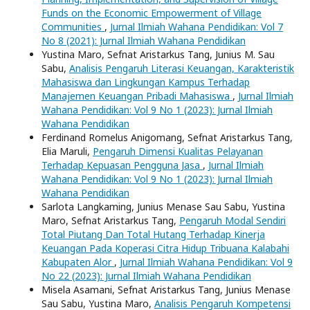
Funds on the Economic Empowerment of Village
Communities
,
Jurnal Ilmiah Wahana Pendidikan: Vol 7
No 8 (2021): Jurnal Ilmiah Wahana Pendidikan
Yustina Maro, Sefnat Aristarkus Tang, Junius M. Sau
Sabu,
Analisis Pengaruh Literasi Keuangan, Karakteristik
Mahasiswa dan Lingkungan Kampus Terhadap
Manajemen Keuangan Pribadi Mahasiswa
,
Jurnal Ilmiah
Wahana Pendidikan: Vol 9 No 1 (2023): Jurnal Ilmiah
Wahana Pendidikan
Ferdinand Romelus Anigomang, Sefnat Aristarkus Tang,
Elia Maruli,
Pengaruh Dimensi Kualitas Pelayanan
Terhadap Kepuasan Pengguna Jasa
,
Jurnal Ilmiah
Wahana Pendidikan: Vol 9 No 1 (2023): Jurnal Ilmiah
Wahana Pendidikan
Sarlota Langkaming, Junius Menase Sau Sabu, Yustina
Maro, Sefnat Aristarkus Tang,
Pengaruh Modal Sendiri
Total Piutang Dan Total Hutang Terhadap Kinerja
Keuangan Pada Koperasi Citra Hidup Tribuana Kalabahi
Kabupaten Alor
,
Jurnal Ilmiah Wahana Pendidikan: Vol 9
No 22 (2023): Jurnal Ilmiah Wahana Pendidikan
Misela Asamani, Sefnat Aristarkus Tang, Junius Menase
Sau Sabu, Yustina Maro,
Analisis Pengaruh Kompetensi