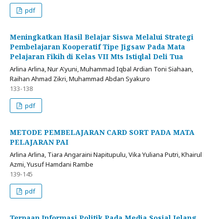
pdf
Meningkatkan Hasil Belajar Siswa Melalui Strategi
Pembelajaran Kooperatif Tipe Jigsaw Pada Mata
Pelajaran Fikih di Kelas VII Mts Istiqlal Deli Tua
Arlina Arlina, Nur A'yuni, Muhammad Iqbal Ardian Toni Siahaan,
Raihan Ahmad Zikri, Muhammad Abdan Syakuro
133-138
pdf
METODE PEMBELAJARAN CARD SORT PADA MATA
PELAJARAN PAI
Arlina Arlina, Tiara Angaraini Napitupulu, Vika Yuliana Putri, Khairul
Azmi, Yusuf Hamdani Rambe
139-145
pdf
Terpaan Informasi Politik Pada Media Sosial Jelang