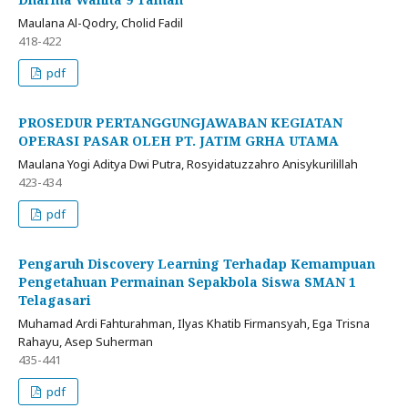
Maulana Al-Qodry, Cholid Fadil
418-422
pdf
PROSEDUR PERTANGGUNGJAWABAN KEGIATAN
OPERASI PASAR OLEH PT. JATIM GRHA UTAMA
Maulana Yogi Aditya Dwi Putra, Rosyidatuzzahro Anisykurilillah
423-434
pdf
Pengaruh Discovery Learning Terhadap Kemampuan
Pengetahuan Permainan Sepakbola Siswa SMAN 1
Telagasari
Muhamad Ardi Fahturahman, Ilyas Khatib Firmansyah, Ega Trisna
Rahayu, Asep Suherman
435-441
pdf