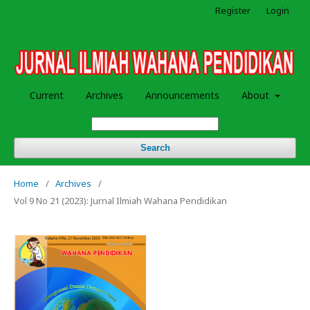
Register
Login
Current
Archives
Announcements
About
Search
Home
/
Archives
/
Vol 9 No 21 (2023): Jurnal Ilmiah Wahana Pendidikan