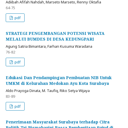
Adiibah Afifah Nahdah, Marseto Marseto, Renny Oktafia
64-75
pdf
STRATEGI PENGEMBANGAN POTENSI WISATA
MELALUI BUMDES DI DESA KEDUNGPARI
Agung Satria Bimantara, Farhan Kusuma Waradana
76-82
pdf
Edukasi Dan Pendampingan Pembuatan NIB Untuk
UMKM di Kelurahan Medokan Ayu Kota Surabaya
Aldo Prayoga Dinata, M. Taufiq, Riko Setya Wijaya
83-89
pdf
Penerimaan Masyarakat Surabaya terhadap Citra
Politik Tri Rismaharini Pasca Pemberitaan Sujud di