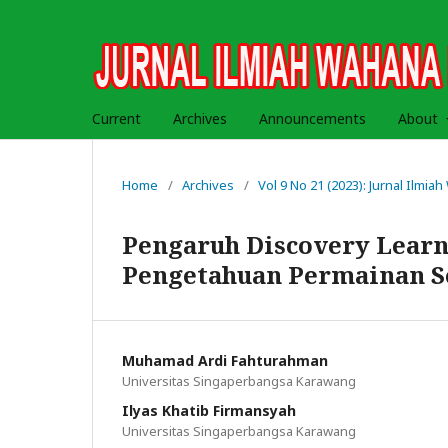
Current
Archives
Announcements
About
Home
/
Archives
/
Vol 9 No 21 (2023): Jurnal Ilmi
Pengaruh Discovery Lea
Pengetahuan Permainan S
Muhamad Ardi Fahturahman
Universitas Singaperbangsa Karawang
Ilyas Khatib Firmansyah
Universitas Singaperbangsa Karawang