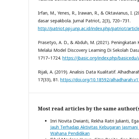
Irfan, M., Yenes, R., Irawan, R., & Oktavianus, I.
dasar sepakbola. Jurnal Patriot, 2(3), 720–731.
http://patriot.ppj.unp.ac.id/index.php/patriot/artic
Prasetyo, A. D., & Abduh, M. (2021). Peningkatan 
Melalui Model Discovery Learning Di Sekolah Dasar
1717–1724.
https://jbasic.org/index.php/basicedu/
Rijali, A. (2019). Analisis Data Kualitatif. Alhadhar
17(33), 81.
https://doi.org/10.18592/alhadharah.v1
Most read articles by the same author(
Inri Novita Dwianti, Rekha Ratri Julianti, E
Jauh Terhadap Aktivitas Kebugaran Jasmani
Wahana Pendidikan