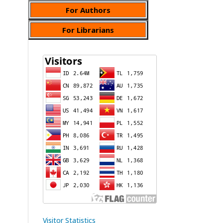
For Authors
For Librarians
Visitor Statistics