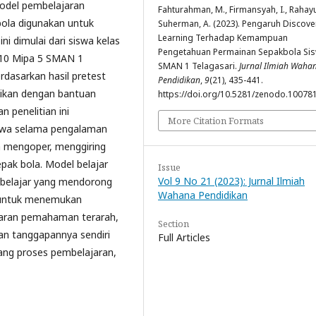
Model pembelajaran
Fahturahman, M., Firmansyah, I., Rahayu,
ola digunakan untuk
Suherman, A. (2023). Pengaruh Discove
Learning Terhadap Kemampuan
ni dimulai dari siswa kelas
Pengetahuan Permainan Sepakbola Si
 10 Mipa 5 SMAN 1
SMAN 1 Telagasari.
Jurnal Ilmiah Waha
rdasarkan hasil pretest
Pendidikan
,
9
(21), 435-441.
sikan dengan bantuan
https://doi.org/10.5281/zenodo.10078
 penelitian ini
More Citation Formats
iswa selama pengalaman
a mengoper, menggiring
ak bola. Model belajar
Issue
Vol 9 No 21 (2023): Jurnal Ilmiah
 belajar yang mendorong
Wahana Pendidikan
i untuk menemukan
jaran pemahaman terarah,
Section
an tanggapannya sendiri
Full Articles
ang proses pembelajaran,