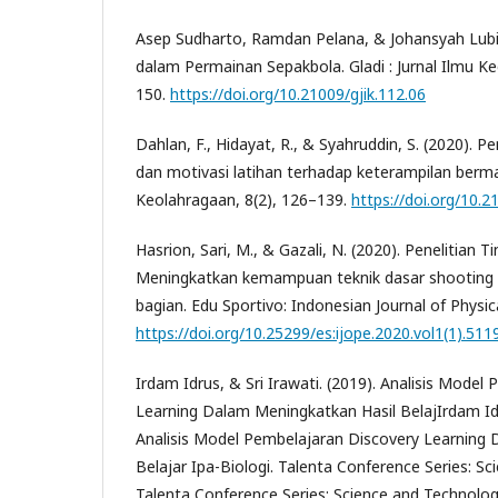
Asep Sudharto, Ramdan Pelana, & Johansyah Lubis.
dalam Permainan Sepakbola. Gladi : Jurnal Ilmu K
150.
https://doi.org/10.21009/gjik.112.06
Dahlan, F., Hidayat, R., & Syahruddin, S. (2020). 
dan motivasi latihan terhadap keterampilan berma
Keolahragaan, 8(2), 126–139.
https://doi.org/10.2
Hasrion, Sari, M., & Gazali, N. (2020). Penelitian T
Meningkatkan kemampuan teknik dasar shooting 
bagian. Edu Sportivo: Indonesian Journal of Physic
https://doi.org/10.25299/es:ijope.2020.vol1(1).511
Irdam Idrus, & Sri Irawati. (2019). Analisis Model
Learning Dalam Meningkatkan Hasil BelajIrdam Idru
Analisis Model Pembelajaran Discovery Learning
Belajar Ipa-Biologi. Talenta Conference Series: S
Talenta Conference Series: Science and Technology