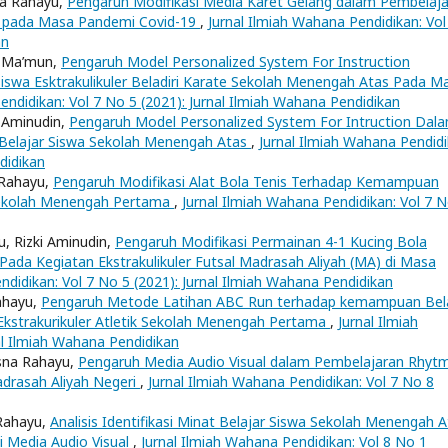
sna Rahayu,
Pengaruh Modifikasi Media Karet Gelang dalam Pembelaj
g pada Masa Pandemi Covid-19
,
Jurnal Ilmiah Wahana Pendidikan: Vol
an
l Ma’mun,
Pengaruh Model Personalized System For Instruction
swa Esktrakulikuler Beladiri Karate Sekolah Menengah Atas Pada M
endidikan: Vol 7 No 5 (2021): Jurnal Ilmiah Wahana Pendidikan
i Aminudin,
Pengaruh Model Personalized System For Intruction Dal
 Belajar Siswa Sekolah Menengah Atas
,
Jurnal Ilmiah Wahana Pendidi
didikan
 Rahayu,
Pengaruh Modifikasi Alat Bola Tenis Terhadap Kemampuan
Sekolah Menengah Pertama
,
Jurnal Ilmiah Wahana Pendidikan: Vol 7 
, Rizki Aminudin,
Pengaruh Modifikasi Permainan 4-1 Kucing Bola
ada Kegiatan Ekstrakulikuler Futsal Madrasah Aliyah (MA) di Masa
ndidikan: Vol 7 No 5 (2021): Jurnal Ilmiah Wahana Pendidikan
ahayu,
Pengaruh Metode Latihan ABC Run terhadap kemampuan Bel
 Ekstrakurikuler Atletik Sekolah Menengah Pertama
,
Jurnal Ilmiah
al Ilmiah Wahana Pendidikan
risna Rahayu,
Pengaruh Media Audio Visual dalam Pembelajaran Rhytm
adrasah Aliyah Negeri
,
Jurnal Ilmiah Wahana Pendidikan: Vol 7 No 8
 Rahayu,
Analisis Identifikasi Minat Belajar Siswa Sekolah Menengah 
i Media Audio Visual
,
Jurnal Ilmiah Wahana Pendidikan: Vol 8 No 1