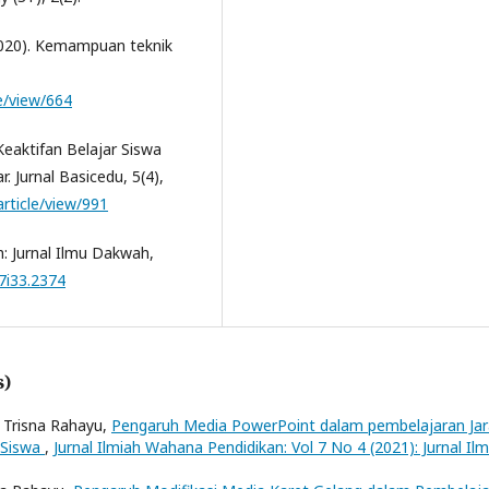
 (2020). Kemampuan teknik
le/view/664
Keaktifan Belajar Siswa
. Jurnal Basicedu, 5(4),
article/view/991
ah: Jurnal Ilmu Dakwah,
7i33.2374
s)
ga Trisna Rahayu,
Pengaruh Media PowerPoint dalam pembelajaran Jar
 Siswa
,
Jurnal Ilmiah Wahana Pendidikan: Vol 7 No 4 (2021): Jurnal Ilm