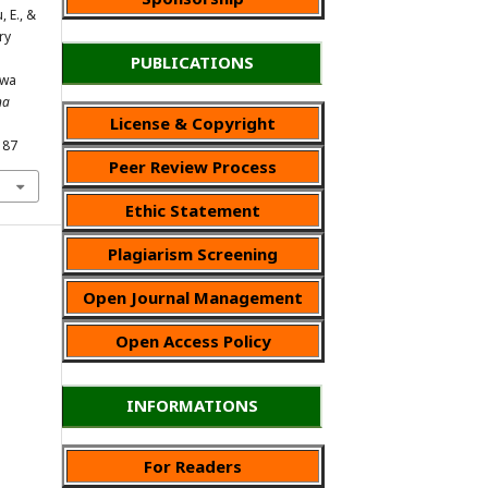
 E., &
ry
PUBLICATIONS
swa
na
License & Copyright
187
Peer Review Process
Ethic Statement
Plagiarism Screening
Open Journal Management
Open Access Policy
INFORMATIONS
For Readers