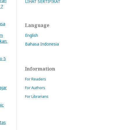
aran
LIHAT SERTIFIKAT
 7
asa
Language
English
am
kan:
Bahasa Indonesia
No 5
Information
For Readers
ajar
For Authors
For Librarians
ic
Atas