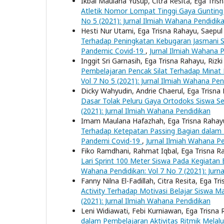
Ikbal Maulana Yusup, Citra Resita, Ega Tri
Atletik Nomor Lompat Tinggi Gaya Guntin
No 5 (2021): Jurnal Ilmiah Wahana Pendidik
Hesti Nur Utami, Ega Trisna Rahayu, Saepu
Terhadap Peningkatan Kebugaran Jasmani Si
Pandemic Covid-19
,
Jurnal Ilmiah Wahana P
Inggit Sri Garnasih, Ega Trisna Rahayu, Rizk
Pembelajaran Pencak Silat Terhadap Minat
Vol 7 No 5 (2021): Jurnal Ilmiah Wahana Pen
Dicky Wahyudin, Andrie Chaerul, Ega Trisna
Dasar Tolak Peluru Gaya Ortodoks Siswa 
(2021): Jurnal Ilmiah Wahana Pendidikan
Imam Maulana Hafazhah, Ega Trisna Rahayu
Terhadap Ketepatan Passing Bagian dalam P
Pandemi Covid-19
,
Jurnal Ilmiah Wahana Pe
Fiko Ramdhani, Rahmat Iqbal, Ega Trisna R
Lari Sprint 100 Meter Siswa Pada Kegiatan
Wahana Pendidikan: Vol 7 No 7 (2021): Jurn
Fanny Nilna El-Fadillah, Citra Resita, Ega T
Activity Terhadap Motivasi Belajar Siswa M
(2021): Jurnal Ilmiah Wahana Pendidikan
Leni Widiawati, Febi Kurniawan, Ega Trisna
dalam Pembelajaran Aktivitas Ritmik Melalu