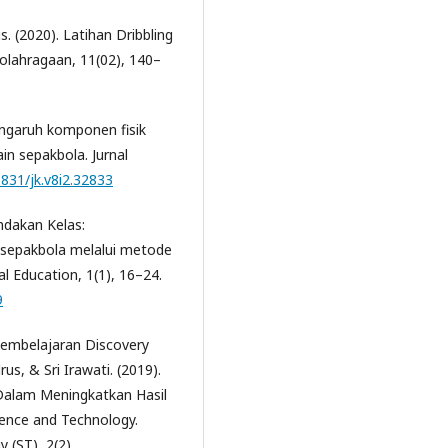
 (2020). Latihan Dribbling
eolahragaan, 11(02), 140–
Pengaruh komponen fisik
in sepakbola. Jurnal
1831/jk.v8i2.32833
indakan Kelas:
sepakbola melalui metode
al Education, 1(1), 16–24.
9
 Pembelajaran Discovery
s, & Sri Irawati. (2019).
 Dalam Meningkatkan Hasil
cience and Technology.
 (ST), 2(2).