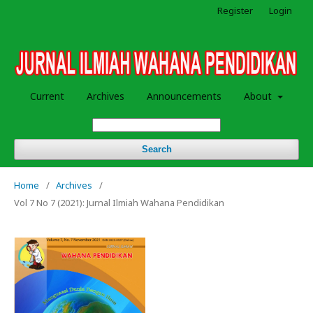
Register
Login
Current
Archives
Announcements
About
Search
Home
/
Archives
/
Vol 7 No 7 (2021): Jurnal Ilmiah Wahana Pendidikan