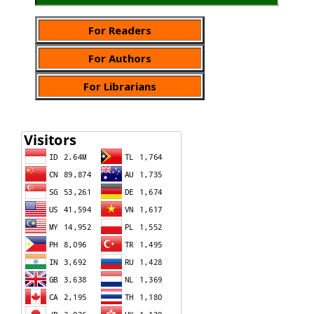
For Readers
For Authors
For Librarians