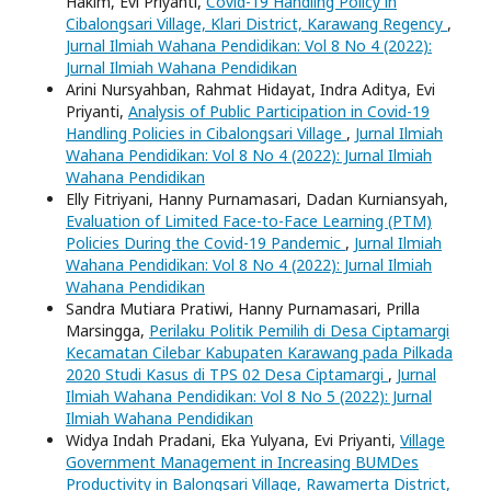
Hakim, Evi Priyanti,
Covid-19 Handling Policy in
Cibalongsari Village, Klari District, Karawang Regency
,
Jurnal Ilmiah Wahana Pendidikan: Vol 8 No 4 (2022):
Jurnal Ilmiah Wahana Pendidikan
Arini Nursyahban, Rahmat Hidayat, Indra Aditya, Evi
Priyanti,
Analysis of Public Participation in Covid-19
Handling Policies in Cibalongsari Village
,
Jurnal Ilmiah
Wahana Pendidikan: Vol 8 No 4 (2022): Jurnal Ilmiah
Wahana Pendidikan
Elly Fitriyani, Hanny Purnamasari, Dadan Kurniansyah,
Evaluation of Limited Face-to-Face Learning (PTM)
Policies During the Covid-19 Pandemic
,
Jurnal Ilmiah
Wahana Pendidikan: Vol 8 No 4 (2022): Jurnal Ilmiah
Wahana Pendidikan
Sandra Mutiara Pratiwi, Hanny Purnamasari, Prilla
Marsingga,
Perilaku Politik Pemilih di Desa Ciptamargi
Kecamatan Cilebar Kabupaten Karawang pada Pilkada
2020 Studi Kasus di TPS 02 Desa Ciptamargi
,
Jurnal
Ilmiah Wahana Pendidikan: Vol 8 No 5 (2022): Jurnal
Ilmiah Wahana Pendidikan
Widya Indah Pradani, Eka Yulyana, Evi Priyanti,
Village
Government Management in Increasing BUMDes
Productivity in Balongsari Village, Rawamerta District,