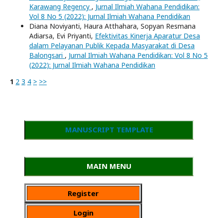
Karawang Regency
,
Jurnal Ilmiah Wahana Pendidikan:
Vol 8 No 5 (2022): Jurnal Ilmiah Wahana Pendidikan
Diana Noviyanti, Haura Atthahara, Sopyan Resmana
Adiarsa, Evi Priyanti,
Efektivitas Kinerja Aparatur Desa
dalam Pelayanan Publik Kepada Masyarakat di Desa
Balongsari
,
Jurnal Ilmiah Wahana Pendidikan: Vol 8 No 5
(2022): Jurnal Ilmiah Wahana Pendidikan
1
2
3
4
>
>>
MANUSCRIPT TEMPLATE
MAIN MENU
Register
Login