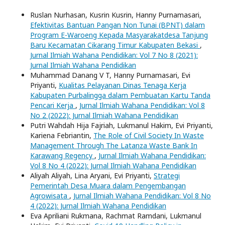
Ruslan Nurhasan, Kusrin Kusrin, Hanny Purnamasari,
Efektivitas Bantuan Pangan Non Tunai (BPNT) dalam
Program E-Waroeng Kepada Masyarakatdesa Tanjung
Baru Kecamatan Cikarang Timur Kabupaten Bekasi
,
Jurnal Ilmiah Wahana Pendidikan: Vol 7 No 8 (2021):
Jurnal Ilmiah Wahana Pendidikan
Muhammad Danang V T, Hanny Purnamasari, Evi
Priyanti,
Kualitas Pelayanan Dinas Tenaga Kerja
Kabupaten Purbalingga dalam Pembuatan Kartu Tanda
Pencari Kerja
,
Jurnal Ilmiah Wahana Pendidikan: Vol 8
No 2 (2022): Jurnal Ilmiah Wahana Pendidikan
Putri Wahdah Hija Fajriah, Lukmanul Hakim, Evi Priyanti,
Kariena Febriantin,
The Role of Civil Society In Waste
Management Through The Latanza Waste Bank In
Karawang Regency
,
Jurnal Ilmiah Wahana Pendidikan:
Vol 8 No 4 (2022): Jurnal Ilmiah Wahana Pendidikan
Aliyah Aliyah, Lina Aryani, Evi Priyanti,
Strategi
Pemerintah Desa Muara dalam Pengembangan
Agrowisata
,
Jurnal Ilmiah Wahana Pendidikan: Vol 8 No
4 (2022): Jurnal Ilmiah Wahana Pendidikan
Eva Apriliani Rukmana, Rachmat Ramdani, Lukmanul