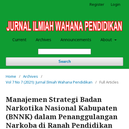
Register
Login
Current
Archives
Announcements
About
Search
Home
/
Archives
/
Vol 7 No 7 (2021): Jurnal Ilmiah Wahana Pendidikan
/
Full Articles
Manajemen Strategi Badan
Narkotika Nasional Kabupaten
(BNNK) dalam Penanggulangan
Narkoba di Ranah Pendidikan