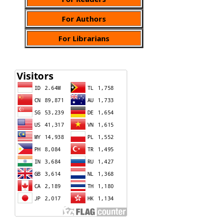
For Authors
For Librarians