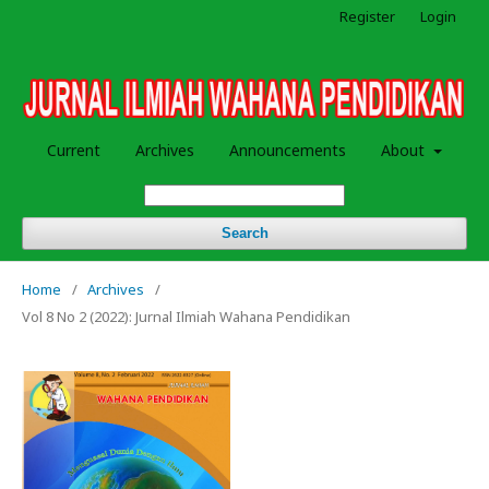
Register
Login
Current
Archives
Announcements
About
Search
Home
/
Archives
/
Vol 8 No 2 (2022): Jurnal Ilmiah Wahana Pendidikan