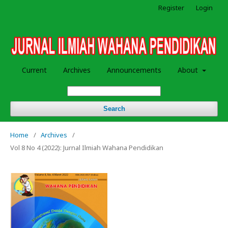
Register
Login
Current
Archives
Announcements
About
Search
Home
/
Archives
/
Vol 8 No 4 (2022): Jurnal Ilmiah Wahana Pendidikan