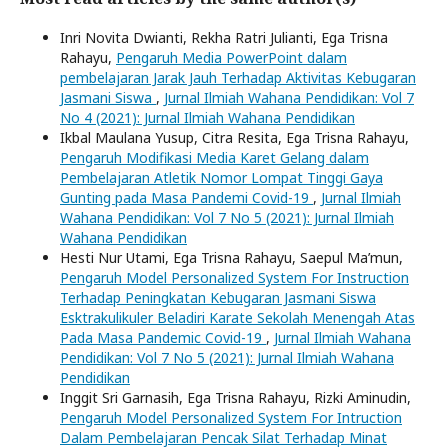
Inri Novita Dwianti, Rekha Ratri Julianti, Ega Trisna
Rahayu,
Pengaruh Media PowerPoint dalam
pembelajaran Jarak Jauh Terhadap Aktivitas Kebugaran
Jasmani Siswa
,
Jurnal Ilmiah Wahana Pendidikan: Vol 7
No 4 (2021): Jurnal Ilmiah Wahana Pendidikan
Ikbal Maulana Yusup, Citra Resita, Ega Trisna Rahayu,
Pengaruh Modifikasi Media Karet Gelang dalam
Pembelajaran Atletik Nomor Lompat Tinggi Gaya
Gunting pada Masa Pandemi Covid-19
,
Jurnal Ilmiah
Wahana Pendidikan: Vol 7 No 5 (2021): Jurnal Ilmiah
Wahana Pendidikan
Hesti Nur Utami, Ega Trisna Rahayu, Saepul Ma’mun,
Pengaruh Model Personalized System For Instruction
Terhadap Peningkatan Kebugaran Jasmani Siswa
Esktrakulikuler Beladiri Karate Sekolah Menengah Atas
Pada Masa Pandemic Covid-19
,
Jurnal Ilmiah Wahana
Pendidikan: Vol 7 No 5 (2021): Jurnal Ilmiah Wahana
Pendidikan
Inggit Sri Garnasih, Ega Trisna Rahayu, Rizki Aminudin,
Pengaruh Model Personalized System For Intruction
Dalam Pembelajaran Pencak Silat Terhadap Minat