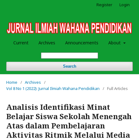
Register
Login
Current
Archives
Announcements
About
Search
Home
/
Archives
/
Vol 8 No 1 (2022): Jurnal Ilmiah Wahana Pendidikan
/
Full Articles
Analisis Identifikasi Minat
Belajar Siswa Sekolah Menengah
Atas dalam Pembelajaran
Aktivitas Ritmik Melalui Media