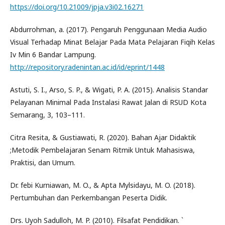
https://doi.org/10.21009/jpja.v3i02.16271
Abdurrohman, a. (2017). Pengaruh Penggunaan Media Audio
Visual Terhadap Minat Belajar Pada Mata Pelajaran Fiqih Kelas
Iv Min 6 Bandar Lampung.
http://repository.radenintan.ac.id/id/eprint/1448
Astuti, S. I., Arso, S. P., & Wigati, P. A. (2015). Analisis Standar
Pelayanan Minimal Pada Instalasi Rawat Jalan di RSUD Kota
Semarang, 3, 103–111.
Citra Resita, & Gustiawati, R. (2020). Bahan Ajar Didaktik
;Metodik Pembelajaran Senam Ritmik Untuk Mahasiswa,
Praktisi, dan Umum.
Dr. febi Kurniawan, M. O., & Apta Mylsidayu, M. O. (2018).
Pertumbuhan dan Perkembangan Peserta Didik.
Drs. Uyoh Sadulloh, M. P. (2010). Filsafat Pendidikan. `