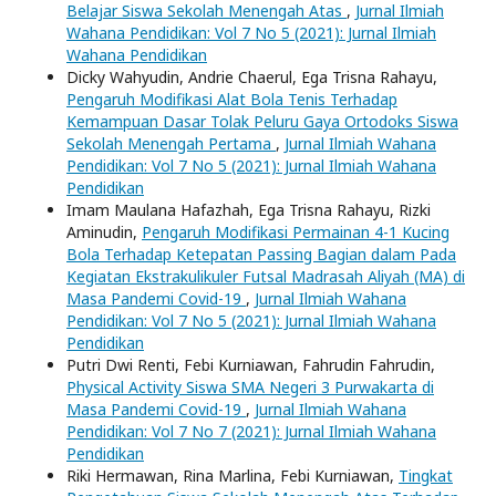
Belajar Siswa Sekolah Menengah Atas
,
Jurnal Ilmiah
Wahana Pendidikan: Vol 7 No 5 (2021): Jurnal Ilmiah
Wahana Pendidikan
Dicky Wahyudin, Andrie Chaerul, Ega Trisna Rahayu,
Pengaruh Modifikasi Alat Bola Tenis Terhadap
Kemampuan Dasar Tolak Peluru Gaya Ortodoks Siswa
Sekolah Menengah Pertama
,
Jurnal Ilmiah Wahana
Pendidikan: Vol 7 No 5 (2021): Jurnal Ilmiah Wahana
Pendidikan
Imam Maulana Hafazhah, Ega Trisna Rahayu, Rizki
Aminudin,
Pengaruh Modifikasi Permainan 4-1 Kucing
Bola Terhadap Ketepatan Passing Bagian dalam Pada
Kegiatan Ekstrakulikuler Futsal Madrasah Aliyah (MA) di
Masa Pandemi Covid-19
,
Jurnal Ilmiah Wahana
Pendidikan: Vol 7 No 5 (2021): Jurnal Ilmiah Wahana
Pendidikan
Putri Dwi Renti, Febi Kurniawan, Fahrudin Fahrudin,
Physical Activity Siswa SMA Negeri 3 Purwakarta di
Masa Pandemi Covid-19
,
Jurnal Ilmiah Wahana
Pendidikan: Vol 7 No 7 (2021): Jurnal Ilmiah Wahana
Pendidikan
Riki Hermawan, Rina Marlina, Febi Kurniawan,
Tingkat