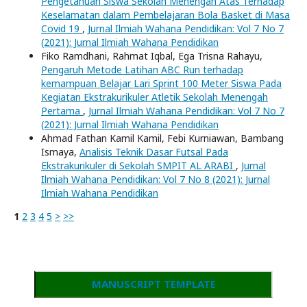
Pengetahuan Siswa Sekolah Menengah Atas Terhadap
Keselamatan dalam Pembelajaran Bola Basket di Masa
Covid 19
,
Jurnal Ilmiah Wahana Pendidikan: Vol 7 No 7
(2021): Jurnal Ilmiah Wahana Pendidikan
Fiko Ramdhani, Rahmat Iqbal, Ega Trisna Rahayu,
Pengaruh Metode Latihan ABC Run terhadap
kemampuan Belajar Lari Sprint 100 Meter Siswa Pada
Kegiatan Ekstrakurikuler Atletik Sekolah Menengah
Pertama
,
Jurnal Ilmiah Wahana Pendidikan: Vol 7 No 7
(2021): Jurnal Ilmiah Wahana Pendidikan
Ahmad Fathan Kamil Kamil, Febi Kurniawan, Bambang
Ismaya,
Analisis Teknik Dasar Futsal Pada
Ekstrakurikuler di Sekolah SMPIT AL ARABI
,
Jurnal
Ilmiah Wahana Pendidikan: Vol 7 No 8 (2021): Jurnal
Ilmiah Wahana Pendidikan
1
2
3
4
5
>
>>
MANUSCRIPT TEMPLATE