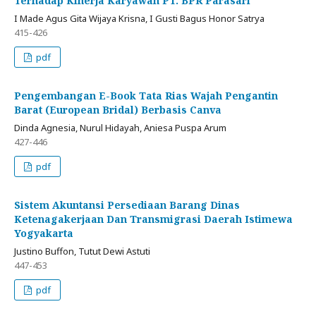
Terhadap Kinerja Karyawan PT. BPR Parasari
I Made Agus Gita Wijaya Krisna, I Gusti Bagus Honor Satrya
415-426
pdf
Pengembangan E-Book Tata Rias Wajah Pengantin
Barat (European Bridal) Berbasis Canva
Dinda Agnesia, Nurul Hidayah, Aniesa Puspa Arum
427-446
pdf
Sistem Akuntansi Persediaan Barang Dinas
Ketenagakerjaan Dan Transmigrasi Daerah Istimewa
Yogyakarta
Justino Buffon, Tutut Dewi Astuti
447-453
pdf