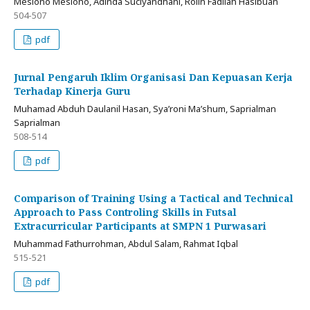
Mesiono Mesiono, Adinda Suciyandhani, Rolin Fadilah Hasibuan
504-507
pdf
Jurnal Pengaruh Iklim Organisasi Dan Kepuasan Kerja
Terhadap Kinerja Guru
Muhamad Abduh Daulanil Hasan, Sya’roni Ma’shum, Saprialman
Saprialman
508-514
pdf
Comparison of Training Using a Tactical and Technical
Approach to Pass Controling Skills in Futsal
Extracurricular Participants at SMPN 1 Purwasari
Muhammad Fathurrohman, Abdul Salam, Rahmat Iqbal
515-521
pdf