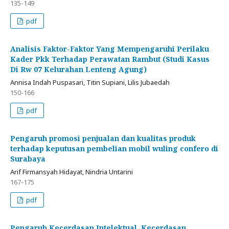
135-149
pdf
Analisis Faktor-Faktor Yang Mempengaruhi Perilaku
Kader Pkk Terhadap Perawatan Rambut (Studi Kasus
Di Rw 07 Kelurahan Lenteng Agung)
Annisa Indah Puspasari, Titin Supiani, Lilis Jubaedah
150-166
pdf
Pengaruh promosi penjualan dan kualitas produk
terhadap keputusan pembelian mobil wuling confero di
Surabaya
Arif Firmansyah Hidayat, Nindria Untarini
167-175
pdf
Pengaruh Kecerdasan Intelektual, Kecerdasan