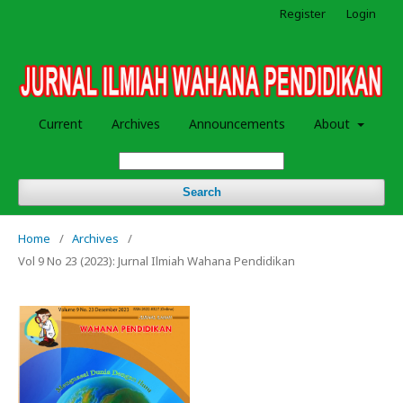
Register
Login
Current
Archives
Announcements
About
Search
Home
/
Archives
/
Vol 9 No 23 (2023): Jurnal Ilmiah Wahana Pendidikan