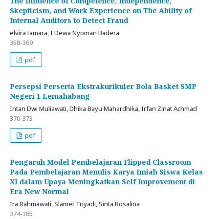
The Influence of Competence, Independence,
Skepticism, and Work Experience on The Ability of
Internal Auditors to Detect Fraud
elvira tamara, I Dewa Nyoman Badera
358-369
pdf
Persepsi Perserta Ekstrakurikuler Bola Basket SMP
Negeri 1 Lemahabang
Intan Dwi Muliawati, Dhika Bayu Mahardhika, Irfan Zinat Achmad
370-373
pdf
Pengaruh Model Pembelajaran Flipped Classroom
Pada Pembelajaran Menulis Karya Imiah Siswa Kelas
XI dalam Upaya Meningkatkan Self Improvement di
Era New Normal
Ira Rahmawati, Slamet Triyadi, Sinta Rosalina
374-385