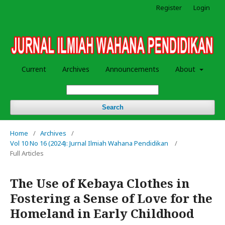
Register
Login
Current
Archives
Announcements
About
Search
Home
/
Archives
/
Vol 10 No 16 (2024): Jurnal Ilmiah Wahana Pendidikan
/
Full Articles
The Use of Kebaya Clothes in
Fostering a Sense of Love for the
Homeland in Early Childhood