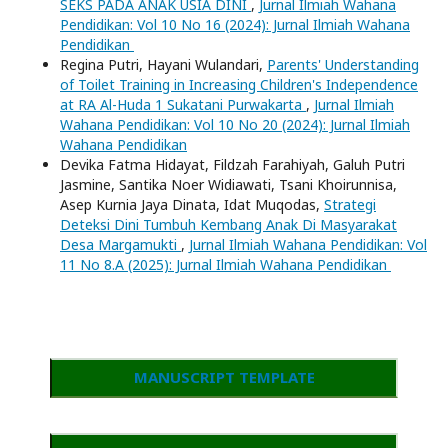
SEKS PADA ANAK USIA DINI
,
Jurnal Ilmiah Wahana
Pendidikan: Vol 10 No 16 (2024): Jurnal Ilmiah Wahana
Pendidikan
Regina Putri, Hayani Wulandari,
Parents' Understanding
of Toilet Training in Increasing Children's Independence
at RA Al-Huda 1 Sukatani Purwakarta
,
Jurnal Ilmiah
Wahana Pendidikan: Vol 10 No 20 (2024): Jurnal Ilmiah
Wahana Pendidikan
Devika Fatma Hidayat, Fildzah Farahiyah, Galuh Putri
Jasmine, Santika Noer Widiawati, Tsani Khoirunnisa,
Asep Kurnia Jaya Dinata, Idat Muqodas,
Strategi
Deteksi Dini Tumbuh Kembang Anak Di Masyarakat
Desa Margamukti
,
Jurnal Ilmiah Wahana Pendidikan: Vol
11 No 8.A (2025): Jurnal Ilmiah Wahana Pendidikan
MANUSCRIPT TEMPLATE