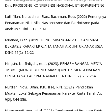
Dini. PROSIDING KONFERENSI NASIONAL ETNOPARENTING.
Luthfillah, Nuruzahra., Elan., Rachman, Budi. (2022) Pentingnya
Penanaman Nilai-Nilai Nasionalisme dan Patriotisme pada
Anak Usia Dini. 3(1). 35-41.
Miranda, Dian. (2019). PENGEMBANGAN VIDEO ANIMASI
BERBASIS KARAKTER CINTA TANAH AIR UNTUK ANAK USIA
DINI. 11(2). 12-22.
Ningsih, Nurfirdiyah., et al. (2023). PENGEMBANGAN MEDIA
“MOKU” (MONOPOLI NEGARAKU) UNTUK MENGENALKAN
CINTA TANAH AIR PADA ANAK USIA DINI. 9(2). 237-254.
Nurdian, Novi., Ulfah, K.R., Ilise, R.N. (2021). Pendidikan
Muatan Lokal Sebagai Penanaman Karakter Cinta Tanah Air.
9(2). 344-350.
Nurmayanti, Ayu., et al. (2023). Implementasi Program Sabtu