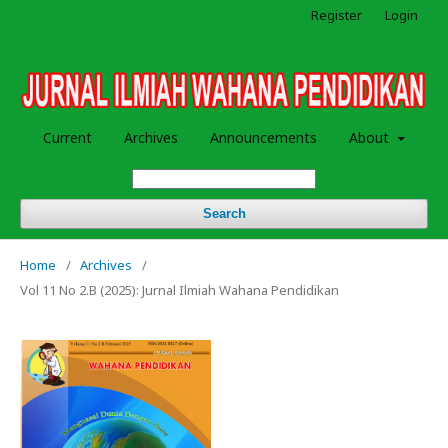
Register
Login
Current
Archives
Announcements
About
Search
Home
/
Archives
/
Vol 11 No 2.B (2025): Jurnal Ilmiah Wahana Pendidikan