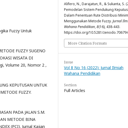
Alifero, N., Darajatun, R., & Sukanta, S. (
Pemodelan Sistem Pendukung Keputu
Dalam Penentuan Rute Distribusi Minim
Menggunakan Metode Fuzzy.
Jurnal Ilm
Wahana Pendidikan
,
8
(16), 438-443.
ogika Fuzzy Untuk
https://doi.org/10.5281/zenodo.70679
More Citation Formats
 METODE FUZZY SUGENO
OKASI WISATA DI
Issue
gi, Volume 20, Nomor 2 ,
Vol 8 No 16 (2022): Jurnal Ilmiah
Wahana Pendidikan
Section
DUKUNG KEPUTUSAN UNTUK
Full Articles
METODE FUZZY.
ERASAN PADA JALAN S.M.
GAN METODE BINA
 (PCI). Jurnal Kajian