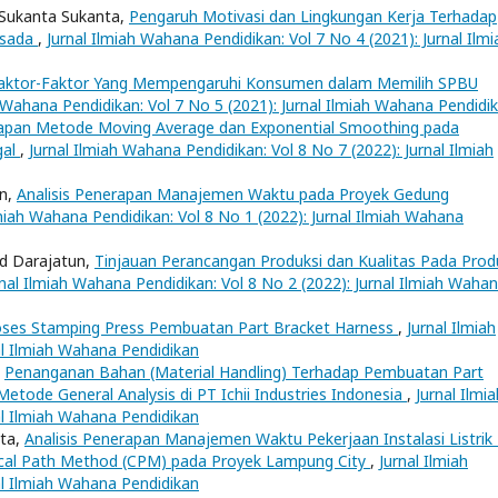
Sukanta Sukanta,
Pengaruh Motivasi dan Lingkungan Kerja Terhadap
rsada
,
Jurnal Ilmiah Wahana Pendidikan: Vol 7 No 4 (2021): Jurnal Ilmi
aktor-Faktor Yang Mempengaruhi Konsumen dalam Memilih SPBU
h Wahana Pendidikan: Vol 7 No 5 (2021): Jurnal Ilmiah Wahana Pendidi
apan Metode Moving Average dan Exponential Smoothing pada
gal
,
Jurnal Ilmiah Wahana Pendidikan: Vol 8 No 7 (2022): Jurnal Ilmiah
un,
Analisis Penerapan Manajemen Waktu pada Proyek Gedung
lmiah Wahana Pendidikan: Vol 8 No 1 (2022): Jurnal Ilmiah Wahana
d Darajatun,
Tinjauan Perancangan Produksi dan Kualitas Pada Prod
rnal Ilmiah Wahana Pendidikan: Vol 8 No 2 (2022): Jurnal Ilmiah Waha
oses Stamping Press Pembuatan Part Bracket Harness
,
Jurnal Ilmiah
al Ilmiah Wahana Pendidikan
,
Penanganan Bahan (Material Handling) Terhadap Pembuatan Part
tode General Analysis di PT Ichii Industries Indonesia
,
Jurnal Ilmia
al Ilmiah Wahana Pendidikan
ta,
Analisis Penerapan Manajemen Waktu Pekerjaan Instalasi Listrik 
cal Path Method (CPM) pada Proyek Lampung City
,
Jurnal Ilmiah
al Ilmiah Wahana Pendidikan