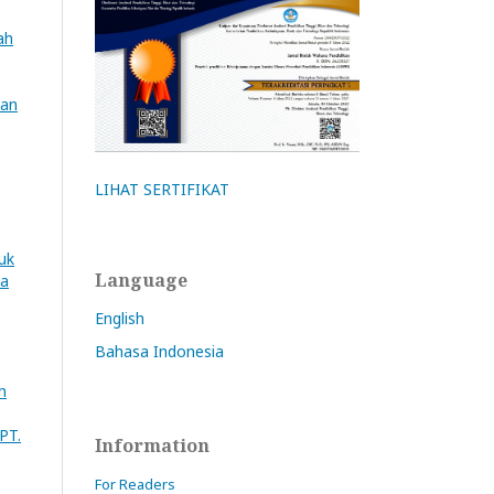
ah
kan
LIHAT SERTIFIKAT
uk
Language
na
English
Bahasa Indonesia
h
PT.
Information
For Readers