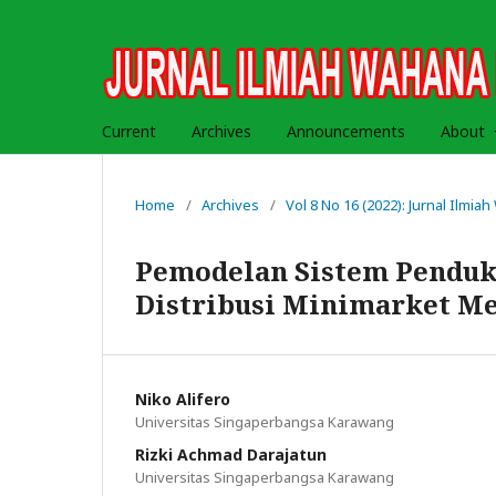
Current
Archives
Announcements
About
Home
/
Archives
/
Vol 8 No 16 (2022): Jurnal Ilmi
Pemodelan Sistem Penduk
Distribusi Minimarket M
Niko Alifero
Universitas Singaperbangsa Karawang
Rizki Achmad Darajatun
Universitas Singaperbangsa Karawang