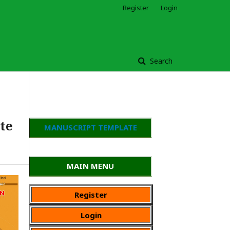
Register
Login
Search
te
MANUSCRIPT TEMPLATE
MAIN MENU
Register
Login