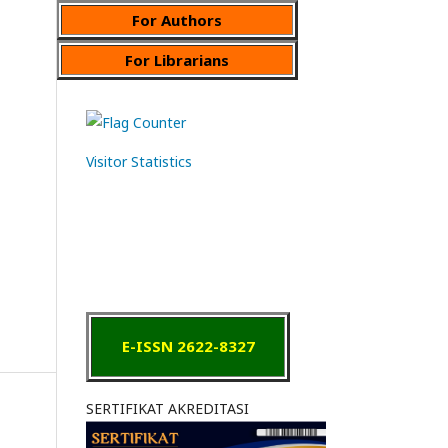
For Authors
For Librarians
Visitor Statistics
E-ISSN 2622-8327
SERTIFIKAT AKREDITASI