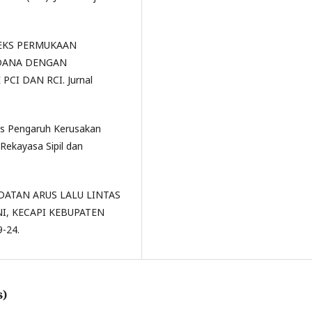
 INDEKS PERMUKAAN
NDANA DENGAN
I DAN RCI. Jurnal
lisis Pengaruh Kerusakan
 Rekayasa Sipil dan
EPADATAN ARUS LALU LINTAS
I, KECAPI KEBUPATEN
9-24.
s)