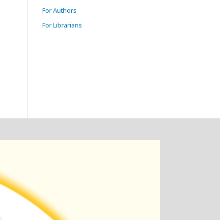
For Authors
For Librarians