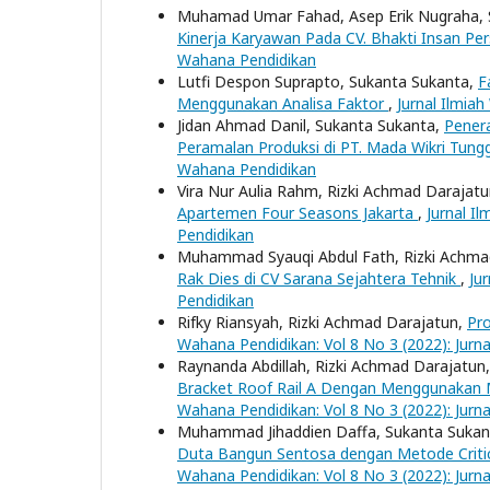
Muhamad Umar Fahad, Asep Erik Nugraha, 
Kinerja Karyawan Pada CV. Bhakti Insan Pe
Wahana Pendidikan
Lutfi Despon Suprapto, Sukanta Sukanta,
F
Menggunakan Analisa Faktor
,
Jurnal Ilmia
Jidan Ahmad Danil, Sukanta Sukanta,
Pener
Peramalan Produksi di PT. Mada Wikri Tung
Wahana Pendidikan
Vira Nur Aulia Rahm, Rizki Achmad Darajat
Apartemen Four Seasons Jakarta
,
Jurnal I
Pendidikan
Muhammad Syauqi Abdul Fath, Rizki Achma
Rak Dies di CV Sarana Sejahtera Tehnik
,
Ju
Pendidikan
Rifky Riansyah, Rizki Achmad Darajatun,
Pr
Wahana Pendidikan: Vol 8 No 3 (2022): Jurn
Raynanda Abdillah, Rizki Achmad Darajatun
Bracket Roof Rail A Dengan Menggunakan Me
Wahana Pendidikan: Vol 8 No 3 (2022): Jurn
Muhammad Jihaddien Daffa, Sukanta Sukan
Duta Bangun Sentosa dengan Metode Criti
Wahana Pendidikan: Vol 8 No 3 (2022): Jurn