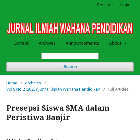
Register
Login
Current
Archives
Announcements
About
Search
Home
/
Archives
/
Vol 9 No 2 (2023): Jurnal Ilmiah Wahana Pendidikan
/
Full Articles
Presepsi Siswa SMA dalam
Peristiwa Banjir