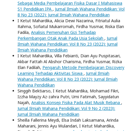
Sebagai Media Pembelajaran Fisika Dasar I Mahasiswa
S1 Pendidikan IPA
,
Jurnal Ilmiah Wahana Pendidikan: Vol
8 No 23 (2022): Jurnal Ilmiah Wahana Pendidikan
I Ketut Mahardika, Alicia Dewi Nazarina, Fitriatul Aulia
Rahma, Sofiatul Mukarromah, Firdha Yusmar, Riska Elan
Fadila,
Analisis Pemenuhan Gizi Terhadap
Perkembangan Otak Anak Pada Usia Sekolah
,
Jurnal
Ilmiah Wahana Pendidikan: Vol 8 No 23 (2022): Jurnal
Ilmiah Wahana Pendidikan
I Ketut Mahardika, Villa Febianti, Dian Ayu Puspitasari,
Akbar Fattah Al Abshor Charisma, Firdha Yusmar, Rizka
Elan Fadilah,
Pengaruh Metode Pembelajaran Discovery
Learning Terhadap Aktivitas Siswa
,
Jurnal Ilmiah
Wahana Pendidikan: Vol 8 No 23 (2022): Jurnal Ilmiah
Wahana Pendidikan
Singgih Bektiarso, I Ketut Mahardika, Mohamad Fikri,
Izzha Mayzy Az-zahra Putri, Umi Fatimah, Sayyidatun
Najah,
Analisis Konsep Fisika Pada Alat Musik Rebana
,
Jurnal Ilmiah Wahana Pendidikan: Vol 9 No 2 (2023):
Jurnal Ilmiah Wahana Pendidikan
Sheilla Fallerina Meydi, Elsa Indah Laksamana, Arinda
Maharani, Jennis Ayu Wulandari, I Ketut Mahardika,