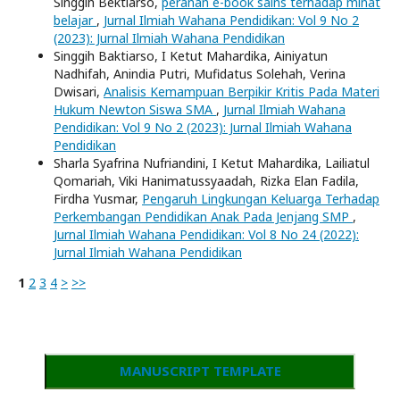
Singgih Bektiarso,
peranan e-book sains terhadap minat
belajar
,
Jurnal Ilmiah Wahana Pendidikan: Vol 9 No 2
(2023): Jurnal Ilmiah Wahana Pendidikan
Singgih Baktiarso, I Ketut Mahardika, Ainiyatun
Nadhifah, Anindia Putri, Mufidatus Solehah, Verina
Dwisari,
Analisis Kemampuan Berpikir Kritis Pada Materi
Hukum Newton Siswa SMA
,
Jurnal Ilmiah Wahana
Pendidikan: Vol 9 No 2 (2023): Jurnal Ilmiah Wahana
Pendidikan
Sharla Syafrina Nufriandini, I Ketut Mahardika, Lailiatul
Qomariah, Viki Hanimatussyaadah, Rizka Elan Fadila,
Firdha Yusmar,
Pengaruh Lingkungan Keluarga Terhadap
Perkembangan Pendidikan Anak Pada Jenjang SMP
,
Jurnal Ilmiah Wahana Pendidikan: Vol 8 No 24 (2022):
Jurnal Ilmiah Wahana Pendidikan
1
2
3
4
>
>>
MANUSCRIPT TEMPLATE