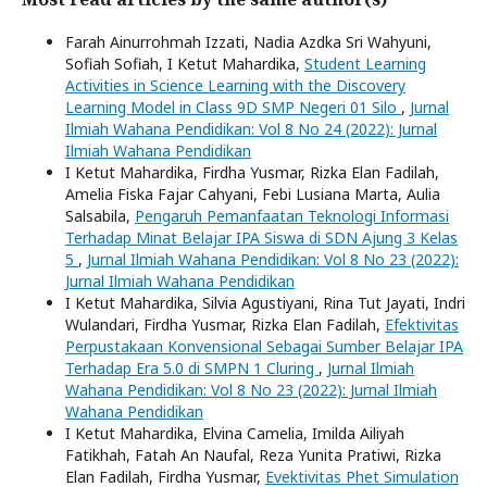
Farah Ainurrohmah Izzati, Nadia Azdka Sri Wahyuni,
Sofiah Sofiah, I Ketut Mahardika,
Student Learning
Activities in Science Learning with the Discovery
Learning Model in Class 9D SMP Negeri 01 Silo
,
Jurnal
Ilmiah Wahana Pendidikan: Vol 8 No 24 (2022): Jurnal
Ilmiah Wahana Pendidikan
I Ketut Mahardika, Firdha Yusmar, Rizka Elan Fadilah,
Amelia Fiska Fajar Cahyani, Febi Lusiana Marta, Aulia
Salsabila,
Pengaruh Pemanfaatan Teknologi Informasi
Terhadap Minat Belajar IPA Siswa di SDN Ajung 3 Kelas
5
,
Jurnal Ilmiah Wahana Pendidikan: Vol 8 No 23 (2022):
Jurnal Ilmiah Wahana Pendidikan
I Ketut Mahardika, Silvia Agustiyani, Rina Tut Jayati, Indri
Wulandari, Firdha Yusmar, Rizka Elan Fadilah,
Efektivitas
Perpustakaan Konvensional Sebagai Sumber Belajar IPA
Terhadap Era 5.0 di SMPN 1 Cluring
,
Jurnal Ilmiah
Wahana Pendidikan: Vol 8 No 23 (2022): Jurnal Ilmiah
Wahana Pendidikan
I Ketut Mahardika, Elvina Camelia, Imilda Ailiyah
Fatikhah, Fatah An Naufal, Reza Yunita Pratiwi, Rizka
Elan Fadilah, Firdha Yusmar,
Evektivitas Phet Simulation