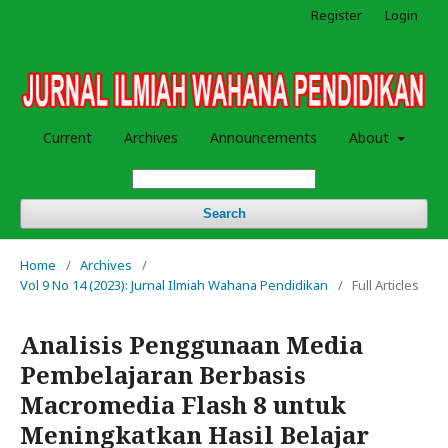
Register
Login
Current
Archives
Announcements
About
Search
Home
/
Archives
/
Vol 9 No 14 (2023): Jurnal Ilmiah Wahana Pendidikan
/
Full Articles
Analisis Penggunaan Media
Pembelajaran Berbasis
Macromedia Flash 8 untuk
Meningkatkan Hasil Belajar