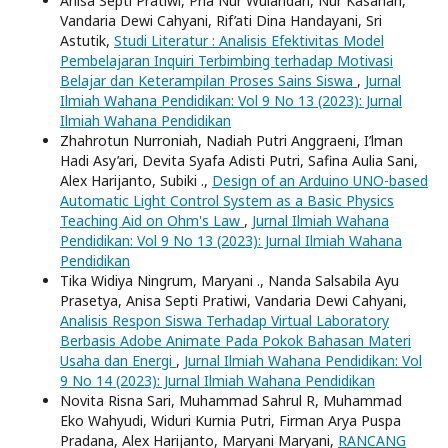
Anisa Septi Pratiwi, Pria Nur Wulandari, Nur Kasanah,
Vandaria Dewi Cahyani, Rif’ati Dina Handayani, Sri
Astutik,
Studi Literatur : Analisis Efektivitas Model
Pembelajaran Inquiri Terbimbing terhadap Motivasi
Belajar dan Keterampilan Proses Sains Siswa
,
Jurnal
Ilmiah Wahana Pendidikan: Vol 9 No 13 (2023): Jurnal
Ilmiah Wahana Pendidikan
Zhahrotun Nurroniah, Nadiah Putri Anggraeni, I’lman
Hadi Asy’ari, Devita Syafa Adisti Putri, Safina Aulia Sani,
Alex Harijanto, Subiki .,
Design of an Arduino UNO-based
Automatic Light Control System as a Basic Physics
Teaching Aid on Ohm's Law
,
Jurnal Ilmiah Wahana
Pendidikan: Vol 9 No 13 (2023): Jurnal Ilmiah Wahana
Pendidikan
Tika Widiya Ningrum, Maryani ., Nanda Salsabila Ayu
Prasetya, Anisa Septi Pratiwi, Vandaria Dewi Cahyani,
Analisis Respon Siswa Terhadap Virtual Laboratory
Berbasis Adobe Animate Pada Pokok Bahasan Materi
Usaha dan Energi
,
Jurnal Ilmiah Wahana Pendidikan: Vol
9 No 14 (2023): Jurnal Ilmiah Wahana Pendidikan
Novita Risna Sari, Muhammad Sahrul R, Muhammad
Eko Wahyudi, Widuri Kurnia Putri, Firman Arya Puspa
Pradana, Alex Harijanto, Maryani Maryani,
RANCANG