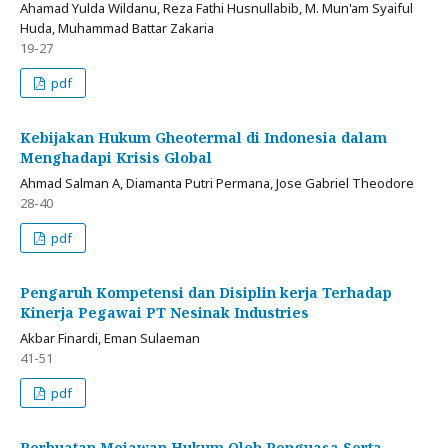
Ahamad Yulda Wildanu, Reza Fathi Husnullabib, M. Mun'am Syaiful
Huda, Muhammad Battar Zakaria
19-27
pdf
Kebijakan Hukum Gheotermal di Indonesia dalam
Menghadapi Krisis Global
Ahmad Salman A, Diamanta Putri Permana, Jose Gabriel Theodore
28-40
pdf
Pengaruh Kompetensi dan Disiplin kerja Terhadap
Kinerja Pegawai PT Nesinak Industries
Akbar Finardi, Eman Sulaeman
41-51
pdf
Perbuatan Meiawan Hukum Oleh Penguasa Serta