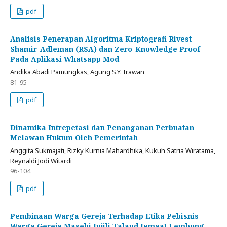
pdf
Analisis Penerapan Algoritma Kriptografi Rivest-
Shamir-Adleman (RSA) dan Zero-Knowledge Proof
Pada Aplikasi Whatsapp Mod
Andika Abadi Pamungkas, Agung S.Y. Irawan
81-95
pdf
Dinamika Intrepetasi dan Penanganan Perbuatan
Melawan Hukum Oleh Pemerintah
Anggita Sukmajati, Rizky Kurnia Mahardhika, Kukuh Satria Wiratama,
Reynaldi Jodi Witardi
96-104
pdf
Pembinaan Warga Gereja Terhadap Etika Pebisnis
Warga Gereja Masehi Injili Talaud Jemaat Lembong