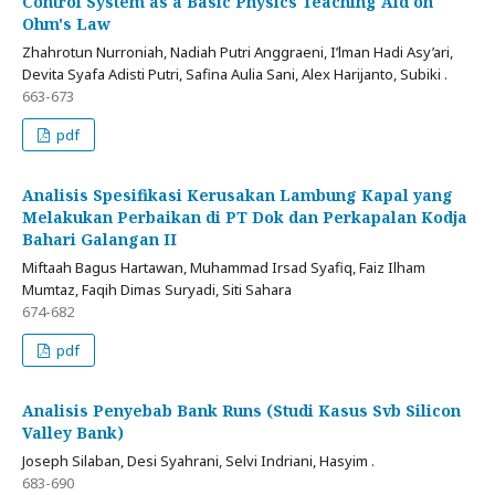
Control System as a Basic Physics Teaching Aid on
Ohm's Law
Zhahrotun Nurroniah, Nadiah Putri Anggraeni, I’lman Hadi Asy’ari,
Devita Syafa Adisti Putri, Safina Aulia Sani, Alex Harijanto, Subiki .
663-673
pdf
Analisis Spesifikasi Kerusakan Lambung Kapal yang
Melakukan Perbaikan di PT Dok dan Perkapalan Kodja
Bahari Galangan II
Miftaah Bagus Hartawan, Muhammad Irsad Syafiq, Faiz Ilham
Mumtaz, Faqih Dimas Suryadi, Siti Sahara
674-682
pdf
Analisis Penyebab Bank Runs (Studi Kasus Svb Silicon
Valley Bank)
Joseph Silaban, Desi Syahrani, Selvi Indriani, Hasyim .
683-690