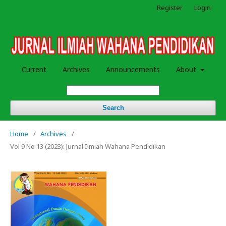
Register
Login
Current
Archives
Announcements
About
Search
Home
/
Archives
/
Vol 9 No 13 (2023): Jurnal Ilmiah Wahana Pendidikan