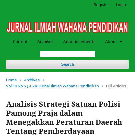
Register
Login
Current
Archives
Announcements
About
Search
Home
/
Archives
/
Vol 10 No 5 (2024): Jurnal Ilmiah Wahana Pendidikan
/
Full Articles
Analisis Strategi Satuan Polisi
Pamong Praja dalam
Menegakkan Peraturan Daerah
Tentang Pemberdayaan