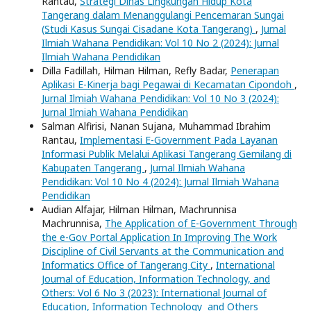
Rantau,
Strategi Dinas Lingkungan Hidup Kota
Tangerang dalam Menanggulangi Pencemaran Sungai
(Studi Kasus Sungai Cisadane Kota Tangerang)
,
Jurnal
Ilmiah Wahana Pendidikan: Vol 10 No 2 (2024): Jurnal
Ilmiah Wahana Pendidikan
Dilla Fadillah, Hilman Hilman, Refly Badar,
Penerapan
Aplikasi E-Kinerja bagi Pegawai di Kecamatan Cipondoh
,
Jurnal Ilmiah Wahana Pendidikan: Vol 10 No 3 (2024):
Jurnal Ilmiah Wahana Pendidikan
Salman Alfirisi, Nanan Sujana, Muhammad Ibrahim
Rantau,
Implementasi E-Government Pada Layanan
Informasi Publik Melalui Aplikasi Tangerang Gemilang di
Kabupaten Tangerang
,
Jurnal Ilmiah Wahana
Pendidikan: Vol 10 No 4 (2024): Jurnal Ilmiah Wahana
Pendidikan
Audian Alfajar, Hilman Hilman, Machrunnisa
Machrunnisa,
The Application of E-Government Through
the e-Gov Portal Application In Improving The Work
Discipline of Civil Servants at the Communication and
Informatics Office of Tangerang City
,
International
Journal of Education, Information Technology, and
Others: Vol 6 No 3 (2023): International Journal of
Education, Information Technology and Others