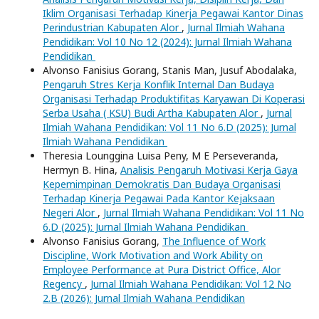
Iklim Organisasi Terhadap Kinerja Pegawai Kantor Dinas
Perindustrian Kabupaten Alor
,
Jurnal Ilmiah Wahana
Pendidikan: Vol 10 No 12 (2024): Jurnal Ilmiah Wahana
Pendidikan
Alvonso Fanisius Gorang, Stanis Man, Jusuf Abodalaka,
Pengaruh Stres Kerja Konflik Internal Dan Budaya
Organisasi Terhadap Produktifitas Karyawan Di Koperasi
Serba Usaha ( KSU) Budi Artha Kabupaten Alor
,
Jurnal
Ilmiah Wahana Pendidikan: Vol 11 No 6.D (2025): Jurnal
Ilmiah Wahana Pendidikan
Theresia Lounggina Luisa Peny, M E Perseveranda,
Hermyn B. Hina,
Analisis Pengaruh Motivasi Kerja Gaya
Kepemimpinan Demokratis Dan Budaya Organisasi
Terhadap Kinerja Pegawai Pada Kantor Kejaksaan
Negeri Alor
,
Jurnal Ilmiah Wahana Pendidikan: Vol 11 No
6.D (2025): Jurnal Ilmiah Wahana Pendidikan
Alvonso Fanisius Gorang,
The Influence of Work
Discipline, Work Motivation and Work Ability on
Employee Performance at Pura District Office, Alor
Regency
,
Jurnal Ilmiah Wahana Pendidikan: Vol 12 No
2.B (2026): Jurnal Ilmiah Wahana Pendidikan