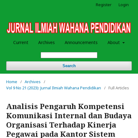
Register
Login
Current
Archives
Announcements
About
Search
Home
/
Archives
/
Vol 9 No 21 (2023): Jurnal Ilmiah Wahana Pendidikan
/
Full Articles
Analisis Pengaruh Kompetensi
Komunikasi Internal dan Budaya
Organisasi Terhadap Kinerja
Pegawai pada Kantor Sistem