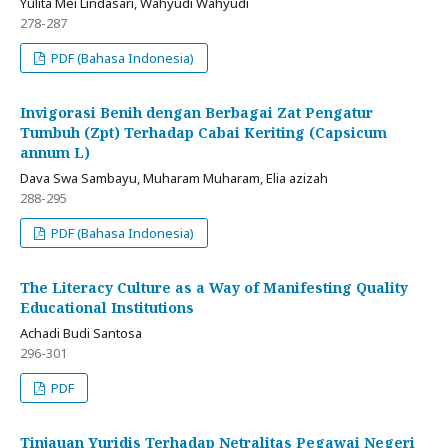
Yulita Mei Lindasari, Wahyudi Wahyudi
278-287
PDF (Bahasa Indonesia)
Invigorasi Benih dengan Berbagai Zat Pengatur
Tumbuh (Zpt) Terhadap Cabai Keriting (Capsicum
annum L)
Dava Swa Sambayu, Muharam Muharam, Elia azizah
288-295
PDF (Bahasa Indonesia)
The Literacy Culture as a Way of Manifesting Quality
Educational Institutions
Achadi Budi Santosa
296-301
PDF
Tinjauan Yuridis Terhadap Netralitas Pegawai Negeri