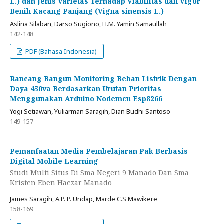
L.) dan Jenis Varietas Terhadap Viabilitas dan Vigor
Benih Kacang Panjang (Vigna sinensis L.)
Aslina Silaban, Darso Sugiono, H.M. Yamin Samaullah
142-148
PDF (Bahasa Indonesia)
Rancang Bangun Monitoring Beban Listrik Dengan
Daya 450va Berdasarkan Urutan Prioritas
Menggunakan Arduino Nodemcu Esp8266
Yogi Setiawan, Yuliarman Saragih, Dian Budhi Santoso
149-157
Pemanfaatan Media Pembelajaran Pak Berbasis
Digital Mobile Learning
Studi Multi Situs Di Sma Negeri 9 Manado Dan Sma
Kristen Eben Haezar Manado
James Saragih, A.P. P. Undap, Marde C.S Mawikere
158-169