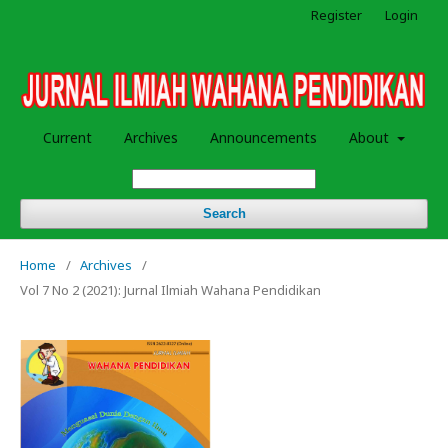
Register
Login
Current
Archives
Announcements
About
Search
Home
/
Archives
/
Vol 7 No 2 (2021): Jurnal Ilmiah Wahana Pendidikan