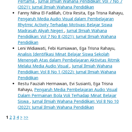
Pertama
,
Jurnal Ilmiah Wahana Pendidikan: Vol 7 No 7
(2021): Jurnal Ilmiah Wahana Pendidikan
Fanny Nilna El-Fadillah, Citra Resita, Ega Trisna Rahayu,
Pengaruh Media Audio Visual dalam Pembelajaran
Rhytmic Activity Terhadap Motivasi Belajar Siswa
Madrasah Aliyah Negeri
,
Jurnal Ilmiah Wahana
Pendidikan: Vol 7 No 8 (2021): Jurnal Ilmiah Wahana
Pendidikan
Leni Widiawati, Febi Kurniawan, Ega Trisna Rahayu,
Analisis Identifikasi Minat Belajar Siswa Sekolah
Menengah Atas dalam Pembelajaran Aktivitas Ritmik
Melalui Media Audio Visual
,
Jurnal Ilmiah Wahana
Pendidikan: Vol 8 No 1 (2022): Jurnal Ilmiah Wahana
Pendidikan
Restu Fauziah Hermawan, Evi Susianti, Ega Trisna
Rahayu,
Pengaruh Media Pembelajaran Audio Visual
Dalam Permainan Bola Voli Terhadap Minat Belajar
Siswa
,
Jurnal Ilmiah Wahana Pendidikan: Vol 8 No 10
(2022): Jurnal Ilmiah Wahana Pendidikan
1
2
3
4
>
>>