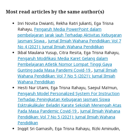
Most read articles by the same author(s)
Inri Novita Dwianti, Rekha Ratri Julianti, Ega Trisna
Rahayu,
Pengaruh Media PowerPoint dalam
pembelajaran Jarak Jauh Terhadap Aktivitas Kebugaran
Jasmani Siswa
,
Jurnal Ilmiah Wahana Pendidikan: Vol 7
No 4 (2021): Jurnal Ilmiah Wahana Pendidikan
Ikbal Maulana Yusup, Citra Resita, Ega Trisna Rahayu,
Pengaruh Modifikasi Media Karet Gelang dalam
Pembelajaran Atletik Nomor Lompat Tinggi Gaya
Gunting pada Masa Pandemi Covid-19
,
Jurnal Ilmiah
Wahana Pendidikan: Vol 7 No 5 (2021): Jurnal Ilmiah
Wahana Pendidikan
Hesti Nur Utami, Ega Trisna Rahayu, Saepul Ma’mun,
Pengaruh Model Personalized System For Instruction
Terhadap Peningkatan Kebugaran Jasmani Siswa
Esktrakulikuler Beladiri Karate Sekolah Menengah Atas
Pada Masa Pandemic Covid-19
,
Jurnal Ilmiah Wahana
Pendidikan: Vol 7 No 5 (2021): Jurnal Ilmiah Wahana
Pendidikan
Inggit Sri Garnasih, Ega Trisna Rahayu, Rizki Aminudin,