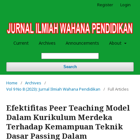
Register
Login
Current
Archives
Announcements
About
Search
Home
/
Archives
/
Vol 9 No 8 (2023): Jurnal Ilmiah Wahana Pendidikan
/
Full Articles
Efektifitas Peer Teaching Model
Dalam Kurikulum Merdeka
Terhadap Kemampuan Teknik
Dasar Passing Dalam