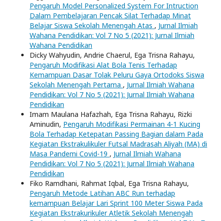
Pengaruh Model Personalized System For Intruction
Dalam Pembelajaran Pencak Silat Terhadap Minat
Belajar Siswa Sekolah Menengah Atas
,
Jurnal Ilmiah
Wahana Pendidikan: Vol 7 No 5 (2021): Jurnal Ilmiah
Wahana Pendidikan
Dicky Wahyudin, Andrie Chaerul, Ega Trisna Rahayu,
Pengaruh Modifikasi Alat Bola Tenis Terhadap
Kemampuan Dasar Tolak Peluru Gaya Ortodoks Siswa
Sekolah Menengah Pertama
,
Jurnal Ilmiah Wahana
Pendidikan: Vol 7 No 5 (2021): Jurnal Ilmiah Wahana
Pendidikan
Imam Maulana Hafazhah, Ega Trisna Rahayu, Rizki
Aminudin,
Pengaruh Modifikasi Permainan 4-1 Kucing
Bola Terhadap Ketepatan Passing Bagian dalam Pada
Kegiatan Ekstrakulikuler Futsal Madrasah Aliyah (MA) di
Masa Pandemi Covid-19
,
Jurnal Ilmiah Wahana
Pendidikan: Vol 7 No 5 (2021): Jurnal Ilmiah Wahana
Pendidikan
Fiko Ramdhani, Rahmat Iqbal, Ega Trisna Rahayu,
Pengaruh Metode Latihan ABC Run terhadap
kemampuan Belajar Lari Sprint 100 Meter Siswa Pada
Kegiatan Ekstrakurikuler Atletik Sekolah Menengah