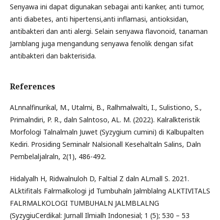
Senyawa ini dapat digunakan sebagai anti kanker, anti tumor,
anti diabetes, anti hipertensi,anti inflamasi, antioksidan,
antibakteri dan anti alergi. Selain senyawa flavonoid, tanaman
Jamblang juga mengandung senyawa fenolik dengan sifat
antibakteri dan bakterisida.
References
ALnnalfinurikal, M., Utalmi, B., Ralhmalwalti, I., Sulistiono, S.,
Primalndiri, P. R., daln Salntoso, AL. M. (2022). Kalralkteristik
Morfologi Talnalmaln Juwet (Syzygium cumini) di Kalbupalten
Kediri. Prosiding Seminalr Nalsionall Kesehaltaln Salins, Daln
Pembelaljalraln, 2(1), 486-492.
Hidalyalh H, Ridwalnuloh D, Faltial Z daln ALmall S. 2021.
ALktifitals Falrmalkologi jd Tumbuhaln Jalmblalng ALKTIVITALS
FALRMALKOLOGI TUMBUHALN JALMBLALNG
(SyzygiuCerdikal: Jurnall Ilmialh Indonesial; 1 (5); 530 – 53