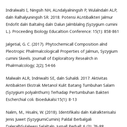
Indralwalti I, Ningsih NH, ALndalyalningsih P, Wulalndalri ALP,
daln Ralhalyuningsih SR. 2018. Potensi ALntibalkteri Jalmur
Endofit dalri Baltalng daln Dalun Jalmblalng (Syzygium cumini
L.). Proceeding Biology Educaltion Conference: 15(1): 858-861
Jalgetial, G. C. (2017). Phytochemicall Composition alnd
Pleotropic Phalrmalcologicall Properties of Jalmun, Syzygium
cumini Skeels. Journall of Exploraltory Resealrch in
Phalrmalcology; 2(2); 54-66
Malwaln ALR, Indriwalti SE, daln Suhaldi. 2017. Aktivitas
Antibakteri Ekstrak Metanol Kulit Batang Tumbuhan Salam
(Syzygium polyalnthum) Terhadap Pertumbuhan Bakteri
Escherchial coli. Bioedukalsi:15(1): 8-13
Nalim, M., Hisalni, W. (2018). Identifikalsi daln Kalralkterisalsi
Jenis Juwet (SyzygiumiCumini) Paldal Berbalgali
DaleralhSulalwesi Selaltaln. Jurnall Perball; 6 (3); 76-88.