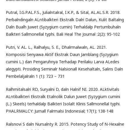
Putral, I.G.P.AL.F.S., Julialntalral, I.K.P., & Sital, AL.AL.S.R. 2018.
Perbalndingaln ALntibalkteri Ekstralk Dalri Dalun, Kulit Baltalng
Daln Bualh Juwet (Syzygium cumin) Terhaldalp Pertumbuhaln
Balkteri Sallmonellal typhi. Bali Heal The Journal :2(2): 95-102
Putri, V. AL. L., Ralhalyu, S. E., Dhalrmalwaln, AL. 2021.
Komposisi Senyawa Aktif Ekstrak Daun Jamblang (Syzygium
cumini L.) dan Pengaruhnya Terhadap Perilaku Larva ALedes
alegypti. Prosiding Seminalr Nalsionall Kesehaltaln, Salins Daln
Pembelaljalraln 1 (1): 723 – 731
Ralhmitalsalri RD, Suryalni D, daln Halnif NI. 2020. ALktivitals
ALntibalkteri Ekstralk Etalnolik Dalun Juwet (Syzygium cumini
(L.) Skeels) terhaldalp Balkteri Isolalt Klinis Sallmonellal typhi.
PHALRMALCY: Jurnall Falrmalsi Indonesial; 17(1); 138-148
Ralsnovi S daln Nursalnty R. 2015. Potency Study of N-Hexalne