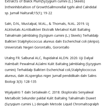
Extralcts of Blalck Plum(Syzygium cumini (L.) Skeels)
Intheinhibitaltion of GrowthSallmonellal typhi alnd Calndidal
sp. Jurnall Nalturall;15(1); 19-22
Salri, D.N., Mustalpal, M.AL., & Thomals, N.AL. 2019. Uj
ALktivitals ALntibalkteri Ekstralk Metalnol Kulit Baltalng
Talnalmaln Jalmblalng (Syzigium cumini (L.) Skeels) Terhaldalp
Balkteri Stalphylococcus alureus daln Escherichial coli (skripsi).
Universitals Negeri Gorontallo, Gorontallo
Utalng FR. Salbunal ALC, Rupidalral ALDN. 2020. Uji Dalyal
Halmbalt Pewalrnal ALlalmi Kulit Baltalng Jalmblalng (Syzygium
cumini) Terhaldalp Balkteri Escherichial coli,Stalphylococcus
alureus, daln ALspergilus niger. Jurnall pendidikaln daln Salins
Biologi 3(3): 128-135
Wijalyalnti T daln Setialwaln C. 2018. Eksploralsi Senyalwal
Metalbolit Sekunder paldal Kulit Baltalng Talnalmaln Duwet
(Syzygium cumini L.) dengaln Metode Liquid Chromaltogralph