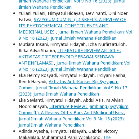
Ilmiah Wahana Pendidikan: Vol 9 No 16 (2023): Jurnal
Ilmiah Wahana Pendidikan
Yuliani Yuliani, Himyatul Hidayah, Devi Yanti, Dini Noer
Fatwa,
SYZYGIUM CUMINI (L.) SKEELS: A REVIEW OF
ITS PHYTOCHEMICAL CONSTITUENTS AND
MEDICINAL USES
,
Jurnal Ilmiah Wahana Pendidikan: Vol
9 No 16 (2023): Jurnal Ilmiah Wahana Pendidikan
Mutiara Insani, Himyatul Hidayah, Icha Nurfirzatulloh,
Rifka Adya Shafira,
LITERATURE REVIEW ARTICLE :
AKTIVITAS TRITERPENOID SEBAGAI SENYAWA
ANTIINFLAMASI
,
Jurnal Ilmiah Wahana Pendidikan: Vol
9 No 16 (2023): Jurnal Ilmiah Wahana Pendidikan
Eka Helmy Rosyadi, Himyatul Hidayah, Irdiyani Fariha,
Rendi Haryadi,
Aktivitas Anti-Kanker Biji Syzygium
Cumini
,
Jurnal Ilmiah Wahana Pendidikan: Vol 9 No 17
(2023): Jurnal Ilmiah Wahana Pendidikan
Eka Sevianti, Himyatul Hidayah, Abdul Aziz, M Alvian
Noordiansyah,
Literature Review : Jamblang (Syzygium
Cumini (L): A Review Of Its Bark And Medicinal Uses
,
Jurnal Ilmiah Wahana Pendidikan: Vol 9 No 15 (2023):
Jurnal Ilmiah Wahana Pendidikan
Adinda Ayesha, Himyatul Hidayah, Gabriel Victory
Makalalag, Muhammad Panji Wicaksono,
The