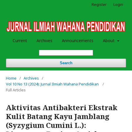
Register
Login
Current
Archives
Announcements
About
Search
Home
/
Archives
/
Vol 10 No 13 (2024): Jurnal Ilmiah Wahana Pendidikan
/
Full Articles
Aktivitas Antibakteri Ekstrak
Kulit Batang Kayu Jamblang
(Syzygium Cumini L.):