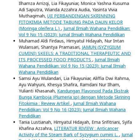
Ilhamza Arrizqi, Lia Fikayuniar, Monica Yashna Kusuma
Adi Saputra, Wianda Azzahra Audia, Yasinta Vivia
Muthaqimah,
UJI PERBANDINGAN SKRINNING
FITOKIMIA METODE TABUNG PADA DAUN KELOR
(Moringa oleifera L.)
,
Jurnal Ilmiah Wahana Pendidikan:
Vol 9 No 15 (2023): Jurnal Ilmiah Wahana Pendidikan
Muhamad Aldi Firdaus, Himyatul Hidayah, Nur Intan
Wulansari, Shantya Pramasari,
JAMUN (SYZYGIUM
CUMINI) SKEELS: A TRADITIONAL THERAPEUTIC AND
ITS PROCESSED FOOD PRODUCTS
,
Jurnal Ilmiah
Wahana Pendidikan: Vol 9 No 15 (2023): Jurnal Ilmiah
Wahana Pendidikan
Samsi Ayu Wulandari, Lia Fikayuniar, Aliffia Dwi Rahma,
Ayu Wahyuni, Khesya Shafira, Ramdani Nur Ilham,
Yulianti Khasanah,
Kandungan Flavonoid Pada Ekstrak
Bunga Kamboja (Plumeria sp) dengan Metode Skrining
Fitokimia : Review Artikel
,
Jurnal Ilmiah Wahana
Pendidikan: Vol 9 No 16 (2023): Jurnal Ilmiah Wahana
Pendidikan
Tania Lustianah, Himyatul Hidayah, Erna Srifitriani, Syifa
Khafina Azzahra,
LITERATUR RIVIEW : Anticancer
Activity of the Steam Bark of Syzygium cumini L.
,
Jurnal