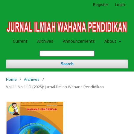
Register
Login
Current
Archives
Announcements
About
Search
Home
/
Archives
/
Vol 11 No 11.D (2025): Jurnal Ilmiah Wahana Pendidikan