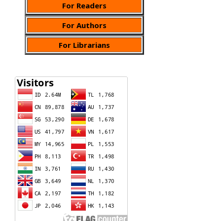
For Readers
For Authors
For Librarians