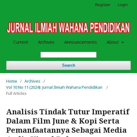
Register
Login
Current
Archives
Announcements
About
Search
Home
/
Archives
/
Vol 10 No 11 (2024): Jurnal Ilmiah Wahana Pendidikan
/
Full Articles
Analisis Tindak Tutur Imperatif
Dalam Film June & Kopi Serta
Pemanfaatannya Sebagai Media