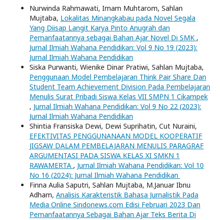
Nurwinda Rahmawati, Imam Muhtarom, Sahlan
Mujtaba,
Lokalitas Minangkabau pada Novel Segala
Yang Diisap Langit Karya Pinto Anugrah dan
Pemanfaatannya sebagai Bahan Ajar Novel Di SMK
,
Jurnal Ilmiah Wahana Pendidikan: Vol 9 No 19 (2023):
Jurnal Ilmiah Wahana Pendidikan
Siska Purwanti, Wienike Dinar Pratiwi, Sahlan Mujtaba,
Penggunaan Model Pembelajaran Think Pair Share Dan
Student Team Achievement Division Pada Pembelajaran
Menulis Surat Pribadi Siswa Kelas VII SMPN 1 Cikampek
,
Jurnal Ilmiah Wahana Pendidikan: Vol 9 No 22 (2023):
Jurnal Ilmiah Wahana Pendidikan
Shintia Fransiska Dewi, Dewi Suprihatin, Cut Nuraini,
EFEKTIVITAS PENGGUNANAAN MODEL KOOPERATIF
JIGSAW DALAM PEMBELAJARAN MENULIS PARAGRAF
ARGUMENTASI PADA SISWA KELAS XI SMKN 1
RAWAMERTA
,
Jurnal Ilmiah Wahana Pendidikan: Vol 10
No 16 (2024): Jurnal Ilmiah Wahana Pendidikan
Finna Aulia Saputri, Sahlan Mujtaba, M.Januar Ibnu
Adham,
Analisis Karakteristik Bahasa Jurnalistik Pada
Media Online Sindonews.com Edisi Februari 2023 Dan
Pemanfaatannya Sebagai Bahan Ajar Teks Berita Di