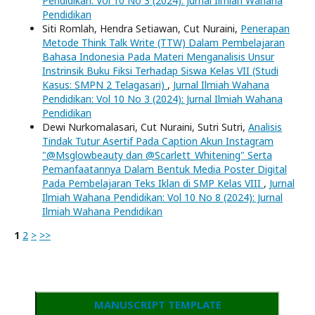
Pendidikan: Vol 10 No 3 (2024): Jurnal Ilmiah Wahana
Pendidikan
Siti Romlah, Hendra Setiawan, Cut Nuraini,
Penerapan
Metode Think Talk Write (TTW) Dalam Pembelajaran
Bahasa Indonesia Pada Materi Menganalisis Unsur
Instrinsik Buku Fiksi Terhadap Siswa Kelas VII (Studi
Kasus: SMPN 2 Telagasari)
,
Jurnal Ilmiah Wahana
Pendidikan: Vol 10 No 3 (2024): Jurnal Ilmiah Wahana
Pendidikan
Dewi Nurkomalasari, Cut Nuraini, Sutri Sutri,
Analisis
Tindak Tutur Asertif Pada Caption Akun Instagram
"@Msglowbeauty dan @Scarlett_Whitening" Serta
Pemanfaatannya Dalam Bentuk Media Poster Digital
Pada Pembelajaran Teks Iklan di SMP Kelas VIII
,
Jurnal
Ilmiah Wahana Pendidikan: Vol 10 No 8 (2024): Jurnal
Ilmiah Wahana Pendidikan
1
2
>
>>
MANUSCRIPT TEMPLATE