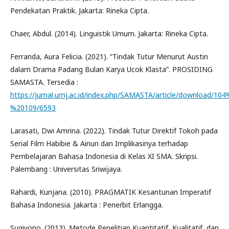
Pendekatan Praktik. Jakarta: Rineka Cipta.
Chaer, Abdul. (2014). Linguistik Umum. Jakarta: Rineka Cipta.
Ferranda, Aura Felicia. (2021). “Tindak Tutur Menurut Austin
dalam Drama Padang Bulan Karya Ucok Klasta”. PROSIDING
SAMASTA. Tersedia :
https://jurnal.umj.ac.id/index.php/SAMASTA/article/download/10
%20109/6593
Larasati, Dwi Amrina. (2022). Tindak Tutur Direktif Tokoh pada
Serial Film Habibie & Ainun dan Implikasinya terhadap
Pembelajaran Bahasa Indonesia di Kelas XI SMA. Skripsi.
Palembang : Universitas Sriwijaya.
Rahardi, Kunjana. (2010). PRAGMATIK Kesantunan Imperatif
Bahasa Indonesia. Jakarta : Penerbit Erlangga.
Sugiyono. (2013). Metode Penelitian Kuantitatif, Kualitatif, dan