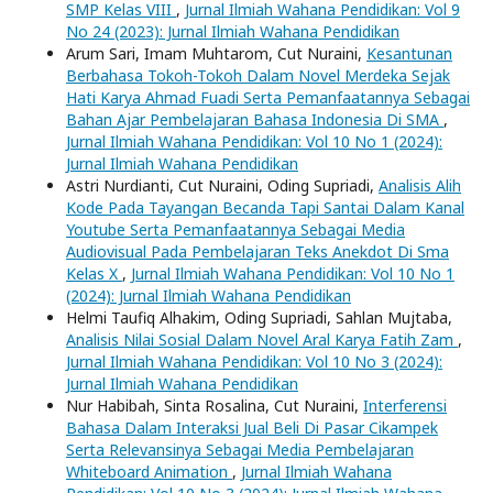
SMP Kelas VIII
,
Jurnal Ilmiah Wahana Pendidikan: Vol 9
No 24 (2023): Jurnal Ilmiah Wahana Pendidikan
Arum Sari, Imam Muhtarom, Cut Nuraini,
Kesantunan
Berbahasa Tokoh-Tokoh Dalam Novel Merdeka Sejak
Hati Karya Ahmad Fuadi Serta Pemanfaatannya Sebagai
Bahan Ajar Pembelajaran Bahasa Indonesia Di SMA
,
Jurnal Ilmiah Wahana Pendidikan: Vol 10 No 1 (2024):
Jurnal Ilmiah Wahana Pendidikan
Astri Nurdianti, Cut Nuraini, Oding Supriadi,
Analisis Alih
Kode Pada Tayangan Becanda Tapi Santai Dalam Kanal
Youtube Serta Pemanfaatannya Sebagai Media
Audiovisual Pada Pembelajaran Teks Anekdot Di Sma
Kelas X
,
Jurnal Ilmiah Wahana Pendidikan: Vol 10 No 1
(2024): Jurnal Ilmiah Wahana Pendidikan
Helmi Taufiq Alhakim, Oding Supriadi, Sahlan Mujtaba,
Analisis Nilai Sosial Dalam Novel Aral Karya Fatih Zam
,
Jurnal Ilmiah Wahana Pendidikan: Vol 10 No 3 (2024):
Jurnal Ilmiah Wahana Pendidikan
Nur Habibah, Sinta Rosalina, Cut Nuraini,
Interferensi
Bahasa Dalam Interaksi Jual Beli Di Pasar Cikampek
Serta Relevansinya Sebagai Media Pembelajaran
Whiteboard Animation
,
Jurnal Ilmiah Wahana