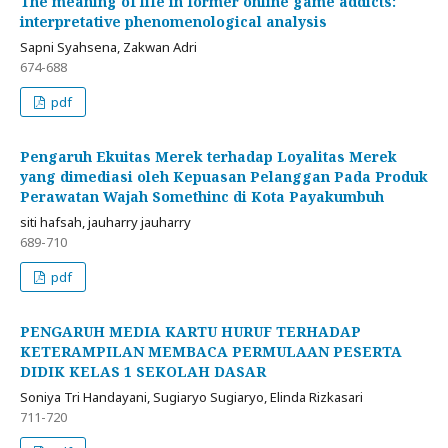
The meaning of life in former online game addicts:
interpretative phenomenological analysis
Sapni Syahsena, Zakwan Adri
674-688
pdf
Pengaruh Ekuitas Merek terhadap Loyalitas Merek
yang dimediasi oleh Kepuasan Pelanggan Pada Produk
Perawatan Wajah Somethinc di Kota Payakumbuh
siti hafsah, jauharry jauharry
689-710
pdf
PENGARUH MEDIA KARTU HURUF TERHADAP
KETERAMPILAN MEMBACA PERMULAAN PESERTA
DIDIK KELAS 1 SEKOLAH DASAR
Soniya Tri Handayani, Sugiaryo Sugiaryo, Elinda Rizkasari
711-720