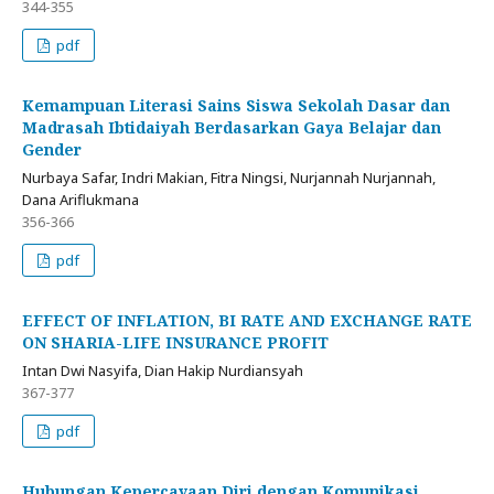
344-355
pdf
Kemampuan Literasi Sains Siswa Sekolah Dasar dan
Madrasah Ibtidaiyah Berdasarkan Gaya Belajar dan
Gender
Nurbaya Safar, Indri Makian, Fitra Ningsi, Nurjannah Nurjannah,
Dana Ariflukmana
356-366
pdf
EFFECT OF INFLATION, BI RATE AND EXCHANGE RATE
ON SHARIA-LIFE INSURANCE PROFIT
Intan Dwi Nasyifa, Dian Hakip Nurdiansyah
367-377
pdf
Hubungan Kepercayaan Diri dengan Komunikasi