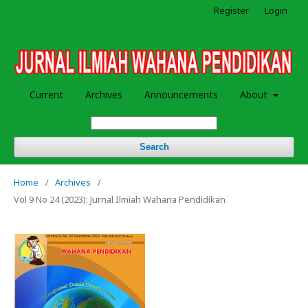
Register
Login
Current
Archives
Announcements
About
Search
Home
/
Archives
/
Vol 9 No 24 (2023): Jurnal Ilmiah Wahana Pendidikan