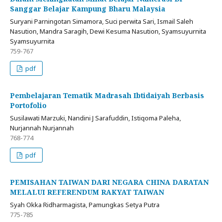
Sanggar Belajar Kampung Bharu Malaysia
Suryani Parningotan Simamora, Suci perwita Sari, Ismail Saleh
Nasution, Mandra Saragih, Dewi Kesuma Nasution, Syamsuyurnita
Syamsuyurnita
759-767
pdf
Pembelajaran Tematik Madrasah Ibtidaiyah Berbasis
Portofolio
Susilawati Marzuki, Nandini J Sarafuddin, Istiqoma Paleha,
Nurjannah Nurjannah
768-774
pdf
PEMISAHAN TAIWAN DARI NEGARA CHINA DARATAN
MELALUI REFERENDUM RAKYAT TAIWAN
Syah Okka Ridharmagista, Pamungkas Setya Putra
775-785