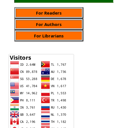
For Readers
For Authors
For Librarians