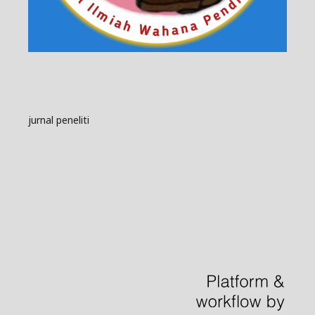
jurnal peneliti