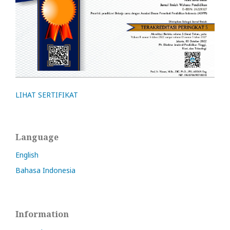
LIHAT SERTIFIKAT
Language
English
Bahasa Indonesia
Information