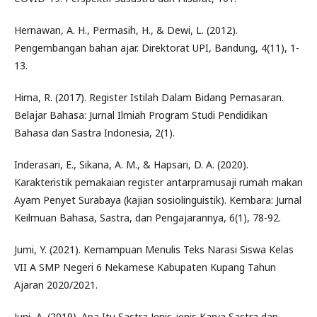
Hernawan, A. H., Permasih, H., & Dewi, L. (2012).
Pengembangan bahan ajar. Direktorat UPI, Bandung, 4(11), 1-
13.
Hima, R. (2017). Register Istilah Dalam Bidang Pemasaran.
Belajar Bahasa: Jurnal Ilmiah Program Studi Pendidikan
Bahasa dan Sastra Indonesia, 2(1).
Inderasari, E., Sikana, A. M., & Hapsari, D. A. (2020).
Karakteristik pemakaian register antarpramusaji rumah makan
Ayam Penyet Surabaya (kajian sosiolinguistik). Kembara: Jurnal
Keilmuan Bahasa, Sastra, dan Pengajarannya, 6(1), 78-92.
Jumi, Y. (2021). Kemampuan Menulis Teks Narasi Siswa Kelas
VII A SMP Negeri 6 Nekamese Kabupaten Kupang Tahun
Ajaran 2020/2021.
Juni, A. (2019). Apa Itu Sastra Jenis-jenis Karya Sastra dan