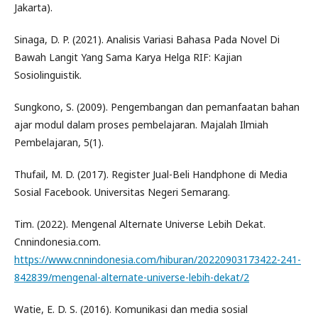
Jakarta).
Sinaga, D. P. (2021). Analisis Variasi Bahasa Pada Novel Di
Bawah Langit Yang Sama Karya Helga RIF: Kajian
Sosiolinguistik.
Sungkono, S. (2009). Pengembangan dan pemanfaatan bahan
ajar modul dalam proses pembelajaran. Majalah Ilmiah
Pembelajaran, 5(1).
Thufail, M. D. (2017). Register Jual-Beli Handphone di Media
Sosial Facebook. Universitas Negeri Semarang.
Tim. (2022). Mengenal Alternate Universe Lebih Dekat.
Cnnindonesia.com.
https://www.cnnindonesia.com/hiburan/20220903173422-241-
842839/mengenal-alternate-universe-lebih-dekat/2
Watie, E. D. S. (2016). Komunikasi dan media sosial