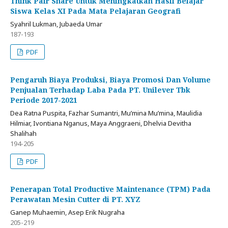
Think Pair Share Untuk Meningkatkan Hasil Belajar
Siswa Kelas XI Pada Mata Pelajaran Geografi
Syahril Lukman, Jubaeda Umar
187-193
PDF
Pengaruh Biaya Produksi, Biaya Promosi Dan Volume
Penjualan Terhadap Laba Pada PT. Unilever Tbk
Periode 2017-2021
Dea Ratna Puspita, Fazhar Sumantri, Mu’mina Mu’mina, Maulidia
Hilmiar, Ivontiana Nganus, Maya Anggraeni, Dhelvia Devitha
Shalihah
194-205
PDF
Penerapan Total Productive Maintenance (TPM) Pada
Perawatan Mesin Cutter di PT. XYZ
Ganep Muhaemin, Asep Erik Nugraha
205-219