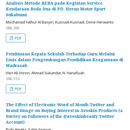
Analisis Metode REBA pada Kegiatan Service
Kendaraan Roda Dua di PD. Heran Motor Sport
Sukabumi
Mochamad Fathur Al Basyiri, Kusnadi Kusnadi, Dene Herwanto
286-295
PDF
Pembinaan Kepala Sekolah Terhadap Guru Melalui
Emis dalam Pengembangan Pendidikan Keagamaan di
Madrasah
Heri Ali Imron, Ahmad Sukandar, N. Hanafiyah
296-313
PDF
The Effect of Electronic Word of Mouth Twitter and
Brand Image on Buying Interest in Avoskin Products (a
Survey on Followers of the @avoskinbeauty Twitter
Account)
Rizki Amelia, Salim Siregar