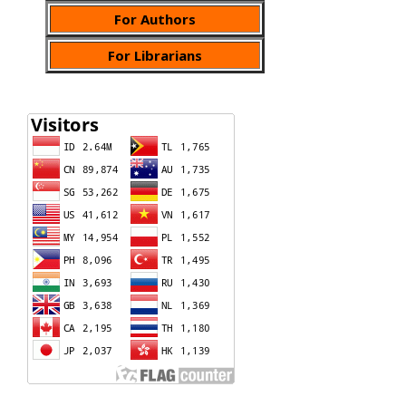
For Authors
For Librarians