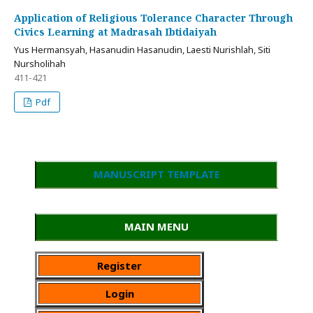
Application of Religious Tolerance Character Through
Civics Learning at Madrasah Ibtidaiyah
Yus Hermansyah, Hasanudin Hasanudin, Laesti Nurishlah, Siti
Nursholihah
411-421
Pdf
MANUSCRIPT TEMPLATE
MAIN MENU
Register
Login