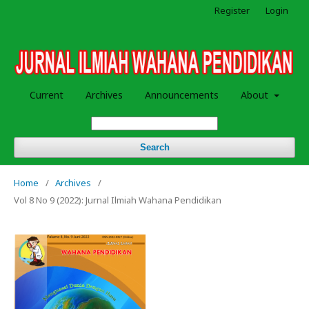
Register
Login
Current
Archives
Announcements
About
Search
Home
/
Archives
/
Vol 8 No 9 (2022): Jurnal Ilmiah Wahana Pendidikan