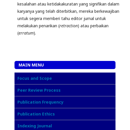
kesalahan atau ketidakakuratan yang signifikan dalam
karyanya yang telah diterbitkan, mereka berkewajiban
untuk segera memberi tahu editor jurnal untuk
melakukan penarikan (
retraction
) atau perbaikan
(
erratum
).
MAIN MENU
Focus and Scope
Peer Review Process
Publication Frequency
Publication Ethics
Indexing Journal