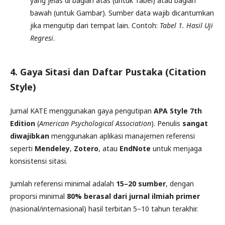
yang jelas di bagian atas (untuk Tabel) atau bagian
bawah (untuk Gambar). Sumber data wajib dicantumkan
jika mengutip dari tempat lain. Contoh:
Tabel 1. Hasil Uji
Regresi
.
4. Gaya Sitasi dan Daftar Pustaka (Citation
Style)
Jurnal KATE menggunakan gaya pengutipan
APA Style 7th
Edition
(
American Psychological Association
). Penulis
sangat
diwajibkan
menggunakan aplikasi manajemen referensi
seperti
Mendeley
,
Zotero
, atau
EndNote
untuk menjaga
konsistensi sitasi.
Jumlah referensi minimal adalah
15–20 sumber
, dengan
proporsi minimal
80% berasal dari jurnal ilmiah primer
(nasional/internasional) hasil terbitan 5–10 tahun terakhir.