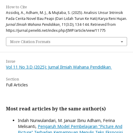
How to Cite
Assidiq, A., Adham, M. J., & Mujtaba, S. (2025). Analisis Unsur Intrinsik
Pada Cerita Novel Bau Peapi (Dari Lidah Turun Ke Hati) Karya Reni Hujan.
Jurnal Ilmiah Wahana Pendidikan
,
11
(3.D), 134-144. Retrieved from
https://jurnal.peneliti.net/index.php/JIWP/article/view/11775
More Citation Formats
Issue
Vol 11 No 3.D (2025): Jurnal Ilmiah Wahana Pendidikan
Section
Full Articles
Most read articles by the same author(s)
Indah Nurwulandari, M. Januar Ibnu Adham, Ferina
Melisanti,
Pengaruh Model Pembelajaran “Picture And
Picture” Terhadap Kemampuan Menulis Teks Eksposisi