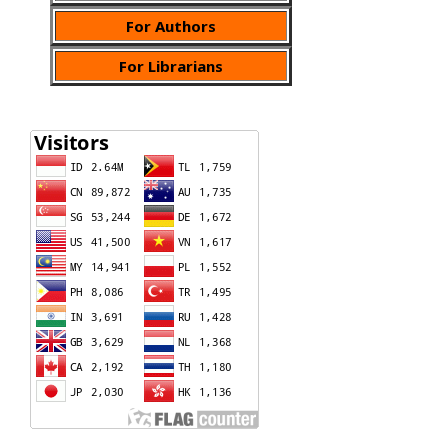
For Authors
For Librarians