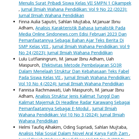
Menulis Surat Pribadi Siswa Kelas VII SMPN 1 Cikampek
,
Jurnal Ilmiah Wahana Pendidikan: Vol 9 No 22 (2023):
Jurnal Ilmiah Wahana Pendidikan
Finna Aulia Saputri, Sahlan Mujtaba, M.Januar Ibnu
Adham,
Analisis Karakteristik Bahasa Jurnalistik Pada
Media Online Sindonews.com Edisi Februari 2023 Dan
Pemanfaatannya Sebagai Bahan Ajar Teks Berita Di
SMP Kelas VIII
,
Jurnal Ilmiah Wahana Pendidikan: Vol 9
No 24 (2023): Jurnal Ilmiah Wahana Pendidikan
Lulu Lutfianingrum, M. Januar Ibnu Adham, Uah
Maspuroh,
Efektivitas Metode Pembelajaran SQ3R
Dalam Menelaah Struktur Dan Kebahasaan Teks Fabel
Pada Siswa Kelas VII
,
Jurnal Ilmiah Wahana Pendidikan:
Vol 10 No 4 (2024): Jurnal Ilmiah Wahana Pendidikan
Fannisa Rachmawati, Uah Maspuroh, M. Januar Ibnu
Adham,
Analisis Struktur Jenis Kalimat Tunggl Dan
Kalimat Majemuk Di Headline Radar Karawang Sebagai
Pemanfaatannya Sebagai E-Modul
,
Jurnal Ilmiah
Wahana Pendidikan: Vol 10 No 3 (2024): Jurnal Ilmiah
Wahana Pendidikan
Helmi Taufiq Alhakim, Oding Supriadi, Sahlan Mujtaba,
Analisis Nilai Sosial Dalam Novel Aral Karya Fatih Zam
,