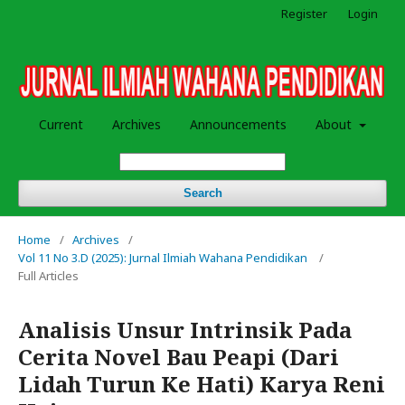
Register
Login
Current
Archives
Announcements
About
Search
Home
/
Archives
/
Vol 11 No 3.D (2025): Jurnal Ilmiah Wahana Pendidikan
/
Full Articles
Analisis Unsur Intrinsik Pada
Cerita Novel Bau Peapi (Dari
Lidah Turun Ke Hati) Karya Reni