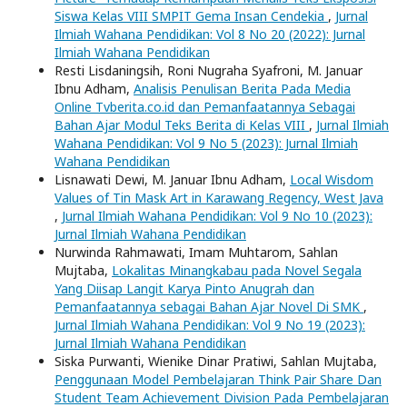
Siswa Kelas VIII SMPIT Gema Insan Cendekia
,
Jurnal
Ilmiah Wahana Pendidikan: Vol 8 No 20 (2022): Jurnal
Ilmiah Wahana Pendidikan
Resti Lisdaningsih, Roni Nugraha Syafroni, M. Januar
Ibnu Adham,
Analisis Penulisan Berita Pada Media
Online Tvberita.co.id dan Pemanfaatannya Sebagai
Bahan Ajar Modul Teks Berita di Kelas VIII
,
Jurnal Ilmiah
Wahana Pendidikan: Vol 9 No 5 (2023): Jurnal Ilmiah
Wahana Pendidikan
Lisnawati Dewi, M. Januar Ibnu Adham,
Local Wisdom
Values ​​of Tin Mask Art in Karawang Regency, West Java
,
Jurnal Ilmiah Wahana Pendidikan: Vol 9 No 10 (2023):
Jurnal Ilmiah Wahana Pendidikan
Nurwinda Rahmawati, Imam Muhtarom, Sahlan
Mujtaba,
Lokalitas Minangkabau pada Novel Segala
Yang Diisap Langit Karya Pinto Anugrah dan
Pemanfaatannya sebagai Bahan Ajar Novel Di SMK
,
Jurnal Ilmiah Wahana Pendidikan: Vol 9 No 19 (2023):
Jurnal Ilmiah Wahana Pendidikan
Siska Purwanti, Wienike Dinar Pratiwi, Sahlan Mujtaba,
Penggunaan Model Pembelajaran Think Pair Share Dan
Student Team Achievement Division Pada Pembelajaran