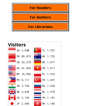
For Readers
For Authors
For Librarians