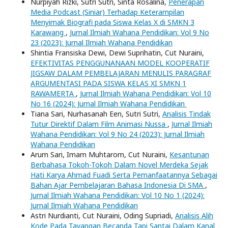
Nurpiyah Rizki, Sutri Sutri, Sinta Rosalina,
Penerapan
Media Podcast (Siniar) Terhadap Keterampilan
Menyimak Biografi pada Siswa Kelas X di SMKN 3
Karawang
,
Jurnal Ilmiah Wahana Pendidikan: Vol 9 No
23 (2023): Jurnal Ilmiah Wahana Pendidikan
Shintia Fransiska Dewi, Dewi Suprihatin, Cut Nuraini,
EFEKTIVITAS PENGGUNANAAN MODEL KOOPERATIF
JIGSAW DALAM PEMBELAJARAN MENULIS PARAGRAF
ARGUMENTASI PADA SISWA KELAS XI SMKN 1
RAWAMERTA
,
Jurnal Ilmiah Wahana Pendidikan: Vol 10
No 16 (2024): Jurnal Ilmiah Wahana Pendidikan
Tiana Sari, Nurhasanah Een, Sutri Sutri,
Analisis Tindak
Tutur Direktif Dalam Film Animasi Nussa
,
Jurnal Ilmiah
Wahana Pendidikan: Vol 9 No 24 (2023): Jurnal Ilmiah
Wahana Pendidikan
Arum Sari, Imam Muhtarom, Cut Nuraini,
Kesantunan
Berbahasa Tokoh-Tokoh Dalam Novel Merdeka Sejak
Hati Karya Ahmad Fuadi Serta Pemanfaatannya Sebagai
Bahan Ajar Pembelajaran Bahasa Indonesia Di SMA
,
Jurnal Ilmiah Wahana Pendidikan: Vol 10 No 1 (2024):
Jurnal Ilmiah Wahana Pendidikan
Astri Nurdianti, Cut Nuraini, Oding Supriadi,
Analisis Alih
Kode Pada Tayangan Becanda Tapi Santai Dalam Kanal