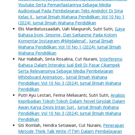
Youtube Serta Pemanfaatannya Sebagai Media
Audiovisual Pada Pembelajaran Teks Anekdot Di Sma
Kelas X
,
Jurnal Ilmiah Wahana Pendidikan: Vol 10 No 1
(2024): Jurnal Ilmiah Wahana Pendidikan
Elis Mardiatussaadah, Uah Maspuroh, Sutri Sutri,
Gaya
Bahasa Ironi, Sinisme, Dan Sarkasme Pada Kolom
Komentar Instagram @Mgdalenaf
,
Jurnal Ilmiah
Wahana Pendidikan: Vol 10 No 1 (2024): Jurnal Ilmiah
Wahana Pendidikan
Nur Habibah, Sinta Rosalina, Cut Nuraini,
Interferensi
Bahasa Dalam Interaksi Jual Beli Di Pasar Cikampek
Serta Relevansinya Sebagai Media Pembelajaran
Whiteboard Animation
,
Jurnal Ilmiah Wahana
Pendidikan: Vol 10 No 3 (2024): Jurnal Ilmiah Wahana
Pendidikan
Putri Ayu Lestari, Ferina Meliasanti, Sutri Sutri,
Analisis
Kepribadian Tokoh-Tokoh Dalam Novel Gejolak Dalam
Awan Karya Desni Intan Suri
,
Jurnal Ilmiah Wahana
Pendidikan: Vol 10 No 3 (2024): Jurnal Ilmiah Wahana
Pendidikan
Siti Romlah, Hendra Setiawan, Cut Nuraini,
Penerapan
Metode Think Talk Write (TTW) Dalam Pembelajaran