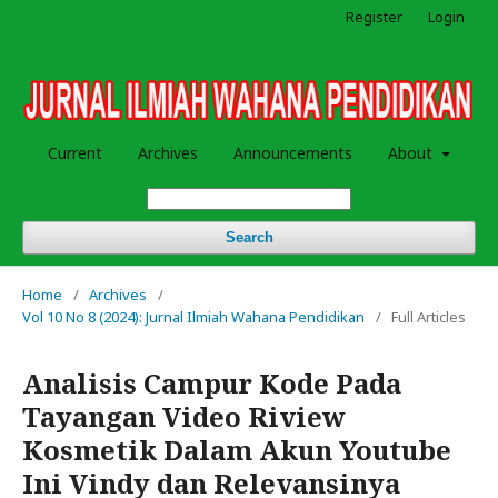
Register
Login
Current
Archives
Announcements
About
Search
Home
/
Archives
/
Vol 10 No 8 (2024): Jurnal Ilmiah Wahana Pendidikan
/
Full Articles
Analisis Campur Kode Pada
Tayangan Video Riview
Kosmetik Dalam Akun Youtube
Ini Vindy dan Relevansinya