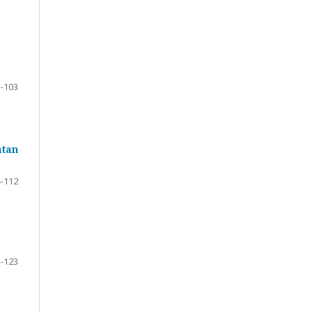
-103
atan
-112
-123