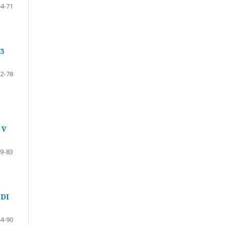
4-71
3
2-78
 V
9-83
DI
4-90