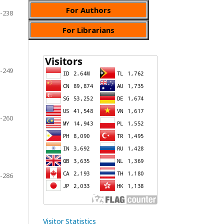
For Authors
-238
For Librarians
-249
-260
-286
Visitor Statistics