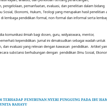
 pengelolaan, pemanfaatan, evaluasi, dan penelitian dalam bidang
mu Sosial, Ekonomi, Hukum, Teologi yang merupakan hasil penelitian 
w di lembaga pendidikan formal, non-formal dan informal serta lemba
 komunikasi ilmiah bagi dosen, guru, widyaiswara, mentor,
 pemerhati kependidikan. Jurnal ini dimaksudkan sebagai wadah untuk
an, dan evaluasi yang relevan dengan kawasan pendidikan. Artikel ya
l secara substansi berhubungan dengan pendidikan Ilmu Sosial, Ekono
SP6 TERHADAP PENURUNAN NYERI PUNGGUNG PADA IBU HA
YUNITA RAHAYU