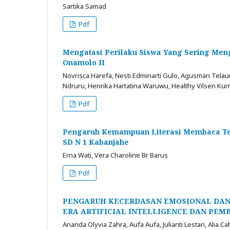
Sartika Samad
Pdf
Mengatasi Perilaku Siswa Yang Sering Men
Onamolo II
Novrisca Harefa, Nesti Edminarti Gulo, Agusman Telaum
Ndruru, Henrika Hartatina Waruwu, Healthy Vilsen Ku
Pdf
Pengaruh Kemampuan Literasi Membaca Terh
SD N 1 Kabanjahe
Erna Wati, Vera Charoline Br Barus
Pdf
PENGARUH KECERDASAN EMOSIONAL DAN
ERA ARTIFICIAL INTELLIGENCE DAN PEM
Ananda Olyvia Zahra, Aufa Aufa, Julianti Lestari, Alia 