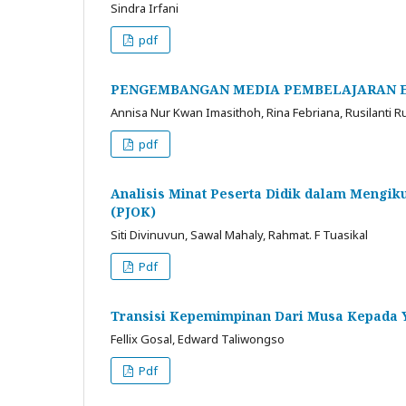
Sindra Irfani
pdf
PENGEMBANGAN MEDIA PEMBELAJARAN E-
Annisa Nur Kwan Imasithoh, Rina Febriana, Rusilanti Ru
pdf
Analisis Minat Peserta Didik dalam Mengik
(PJOK)
Siti Divinuvun, Sawal Mahaly, Rahmat. F Tuasikal
Pdf
Transisi Kepemimpinan Dari Musa Kepada Yo
Fellix Gosal, Edward Taliwongso
Pdf