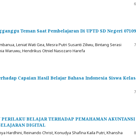
6
gganggu Teman Saat Pembelajaran Di UPTD SD Negeri 07109
banua, Leniat Wati Gea, Mesra Putri Susanti Ziliwu, Bintang Serasi
7
rnia Waruwu, Hendrikus Otniel Nasozaro Harefa
adap Capaian Hasil Belajar Bahasa Indonesia Siswa Kelas
7
 PERILAKU BELAJAR TERHADAP PEMAHAMAN AKUNTANSI 
BELAJARAN DIGITAL
Cahya Hardhini, Reinando Christ, Konudya Shafina Kaila Putri, Khansha
8