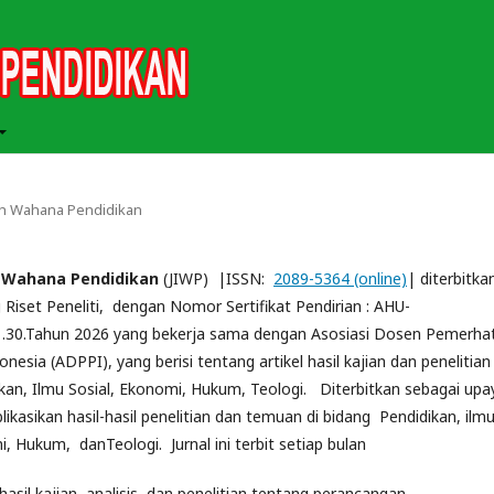
miah Wahana Pendidikan
h Wahana Pendidikan
(JIWP) |ISSN:
2089-5364 (online)
| diterbitka
 Riset Peneliti, dengan Nomor Sertifikat Pendirian : AHU-
.30.Tahun 2026 yang bekerja sama dengan Asosiasi Dosen Pemerhat
nesia (ADPPI), yang berisi tentang artikel hasil kajian dan penelitian 
kan, Ilmu Sosial, Ekonomi, Hukum, Teologi. Diterbitkan sebagai upa
kasikan hasil-hasil penelitian dan temuan di bidang Pendidikan, ilm
i, Hukum, danTeologi. Jurnal ini terbit setiap bulan
sil kajian, analisis, dan penelitian tentang perancangan,