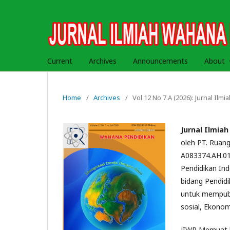
Current
Archives
Announcements
About
Home
/
Archives
/
Vol 12 No 7.A (2026): Jurnal Il
Jurnal Ilmia
oleh PT. Ruang
A083374.AH.01
Pendidikan Indo
bidang Pendidi
untuk mempubli
sosial, Ekonom
JIWP Memuat ha