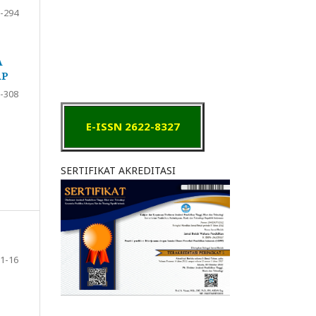
-294
A
AP
-308
E-ISSN 2622-8327
SERTIFIKAT AKREDITASI
1-16