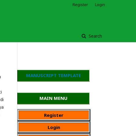
Register
Login
Search
MANUSCRIPT TEMPLATE
n
i
MAIN MENU
di
ya
u
Register
Login