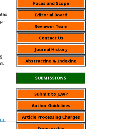
Focus and Scope
atau
Editorial Board
ga-
Reviewer Team
Contact Us
Journal History
ng
Abstracting & Indexing
mi,
SUBMISSIONS
Submit to JIWP
Author Guidelines
Article Processing Charges
MIL
Sponsorship