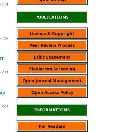
-174
PUBLICATIONS
License & Copyright
-186
Peer Review Process
Ethic Statement
UT
Plagiarism Screening
-208
Open Journal Management
Open Access Policy
dap
-220
INFORMATIONS
For Readers