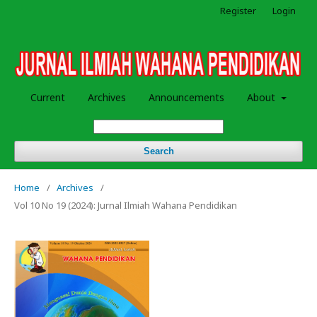
Register
Login
Current
Archives
Announcements
About
Search
Home
/
Archives
/
Vol 10 No 19 (2024): Jurnal Ilmiah Wahana Pendidikan