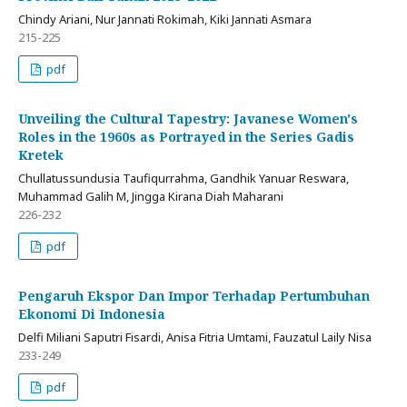
Chindy Ariani, Nur Jannati Rokimah, Kiki Jannati Asmara
215-225
pdf
Unveiling the Cultural Tapestry: Javanese Women's
Roles in the 1960s as Portrayed in the Series Gadis
Kretek
Chullatussundusia Taufiqurrahma, Gandhik Yanuar Reswara,
Muhammad Galih M, Jingga Kirana Diah Maharani
226-232
pdf
Pengaruh Ekspor Dan Impor Terhadap Pertumbuhan
Ekonomi Di Indonesia
Delfi Miliani Saputri Fisardi, Anisa Fitria Umtami, Fauzatul Laily Nisa
233-249
pdf